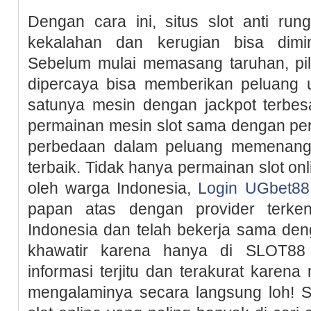
Dengan cara ini, situs slot anti ru
kekalahan dan kerugian bisa dimin
Sebelum mulai memasang taruhan, pi
dipercaya bisa memberikan peluang 
satunya mesin dengan jackpot terbesa
permainan mesin slot sama dengan per
perbedaan dalam peluang memenangk
terbaik. Tidak hanya permainan slot o
oleh warga Indonesia,
Login UGbet88
papan atas dengan provider terke
Indonesia dan telah bekerja sama deng
khawatir karena hanya di SLOT88
informasi terjitu dan terakurat kare
mengalaminya secara langsung loh! Sl