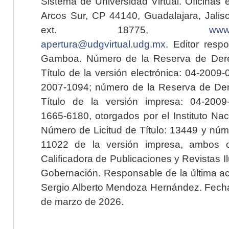
Sistema de Universidad Virtual. Oficinas 
Arcos Sur, CP 44140, Guadalajara, Jalisc
ext. 18775,
www.
apertura@udgvirtual.udg.mx
. Editor resp
Gamboa. Número de la Reserva de Dere
Título de la versión electrónica: 04-200
2007-1094; número de la Reserva de Der
Título de la versión impresa: 04-200
1665-6180, otorgados por el Instituto Nac
Número de Licitud de Título: 13449 y núme
11022 de la versión impresa, ambos o
Calificadora de Publicaciones y Revistas I
Gobernación. Responsable de la última ac
Sergio Alberto Mendoza Hernández. Fecha 
de marzo de 2026.