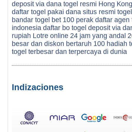
deposit via dana
togel resmi Hong Kon
daftar togel pakai dana
situs resmi tog
bandar togel bet 100 perak
daftar agen 
indonesia
daftar bo togel deposit via da
rupiah
Lotre online 24 jam yang andal 
besar dan diskon
bertaruh 100 hadiah t
togel terbesar dan terpercaya di dunia
Indizaciones