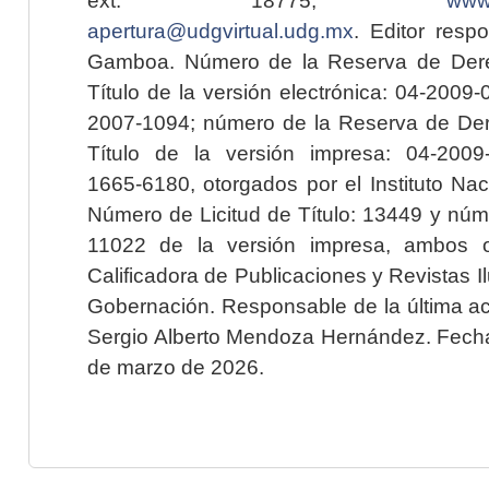
apertura@udgvirtual.udg.mx
. Editor resp
Gamboa. Número de la Reserva de Dere
Título de la versión electrónica: 04-200
2007-1094; número de la Reserva de Der
Título de la versión impresa: 04-200
1665-6180, otorgados por el Instituto Nac
Número de Licitud de Título: 13449 y núme
11022 de la versión impresa, ambos o
Calificadora de Publicaciones y Revistas I
Gobernación. Responsable de la última ac
Sergio Alberto Mendoza Hernández. Fecha 
de marzo de 2026.