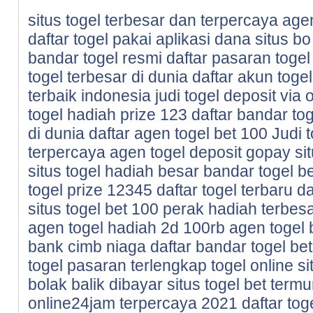
situs togel terbesar dan terpercaya
agen
daftar togel pakai aplikasi dana
situs bo
bandar togel resmi
daftar pasaran togel
togel terbesar di dunia
daftar akun togel
terbaik indonesia
judi togel deposit via 
togel hadiah prize 123
daftar bandar to
di dunia
daftar agen togel bet 100
Judi 
terpercaya
agen togel deposit gopay
si
situs togel hadiah besar
bandar togel be
togel prize 12345
daftar togel terbaru
da
situs togel bet 100 perak hadiah terbes
agen togel hadiah 2d 100rb
agen togel 
bank cimb niaga
daftar bandar togel be
togel pasaran terlengkap
togel online
si
bolak balik dibayar
situs togel bet term
online24jam terpercaya 2021
daftar tog