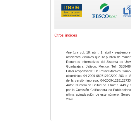
Otros índices
Apertura
vol. 18, núm. 1, abril - septiembre
ambientes virtuales que se publica de maner
Recursos Informativos del Sistema de Univ
Guadalajara, Jalisco, México. Tel.: 3268-8
Editor responsable: Dr. Rafael Morales Gambo
electrónica: 04-2009-080712102200-203, e-I
de la versión impresa: 04-2009-12151227330
Autor. Número de Licitud de Título: 13449 y
por la Comisión Calificadora de Publicacio
última actualización de este número: Sergi
2026.