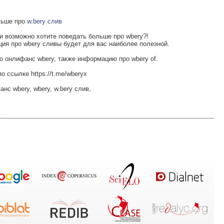
льше про
w.bery слив
и возможно хотите поведать больше про wbery?!
ия про wbery сливы будет для вас наиболее полезной.
о онлифанс wbery, также информацию про wbery of.
о ссылке https://t.me/wberyx
с wbery, wbery, w.bery слив,