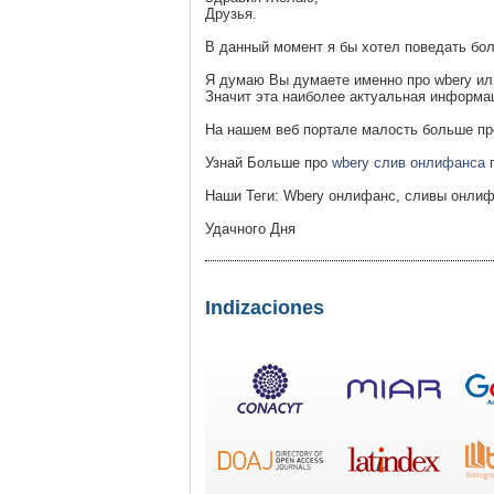
Друзья.
В данный момент я бы хотел поведать бо
Я думаю Вы думаете именно про wbery ил
Значит эта наиболее актуальная информац
На нашем веб портале малость больше пр
Узнай Больше про
wbery слив онлифанса
п
Наши Теги: Wbery онлифанс, сливы онлифан
Удачного Дня
Indizaciones