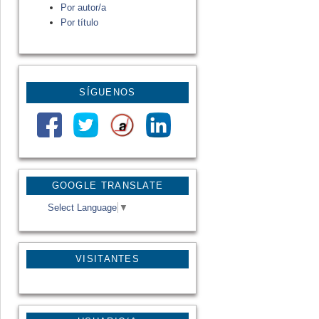
Por autor/a
Por título
SÍGUENOS
GOOGLE TRANSLATE
Select Language
▼
VISITANTES