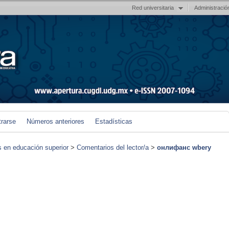
Red universitaria
Administració
trarse
Números anteriores
Estadísticas
s en educación superior
>
Comentarios del lector/a
>
онлифанс wbery