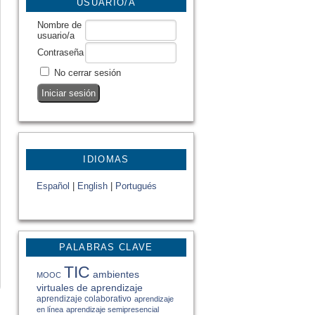
USUARIO/A
Nombre de
usuario/a
Contraseña
No cerrar sesión
IDIOMAS
Español
|
English
|
Portugués
PALABRAS CLAVE
TIC
ambientes
MOOC
virtuales de aprendizaje
aprendizaje colaborativo
aprendizaje
en línea
aprendizaje semipresencial