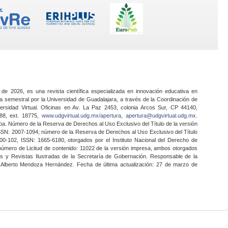
 de 2026, es una revista científica especializada en innovación educativa en
a semestral por la Universidad de Guadalajara, a través de la Coordinación de
ersidad Virtual. Oficinas en Av. La Paz 2453, colonia Arcos Sur, CP 44140,
888, ext. 18775,
www.udgvirtual.udg.mx/apertura
,
apertura@udgvirtual.udg.mx
.
a. Número de la Reserva de Derechos al Uso Exclusivo del Título de la versión
SSN: 2007-1094; número de la Reserva de Derechos al Uso Exclusivo del Título
0-102, ISSN: 1665-6180, otorgados por el Instituto Nacional del Derecho de
 número de Licitud de contenido: 11022 de la versión impresa, ambos otorgados
nes y Revistas Ilustradas de la Secretaría de Gobernación. Responsable de la
o Alberto Mendoza Hernández. Fecha de última actualización: 27 de marzo de