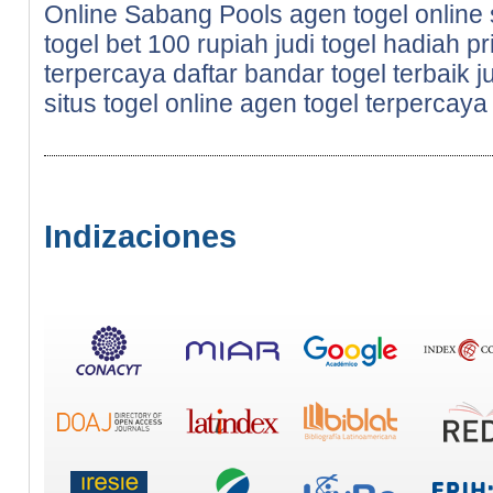
Online Sabang Pools
agen togel online
togel bet 100 rupiah
judi togel hadiah p
terpercaya
daftar bandar togel terbaik
j
situs togel online
agen togel terpercaya
Indizaciones