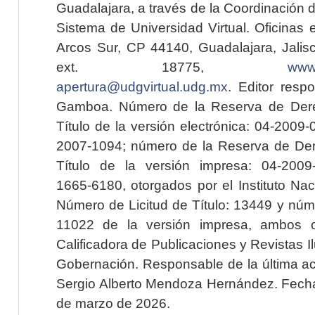
Guadalajara, a través de la Coordinación 
Sistema de Universidad Virtual. Oficinas 
Arcos Sur, CP 44140, Guadalajara, Jalisc
ext. 18775,
www.
apertura@udgvirtual.udg.mx
. Editor resp
Gamboa. Número de la Reserva de Dere
Título de la versión electrónica: 04-200
2007-1094; número de la Reserva de Der
Título de la versión impresa: 04-200
1665-6180, otorgados por el Instituto Nac
Número de Licitud de Título: 13449 y núme
11022 de la versión impresa, ambos o
Calificadora de Publicaciones y Revistas I
Gobernación. Responsable de la última ac
Sergio Alberto Mendoza Hernández. Fecha 
de marzo de 2026.