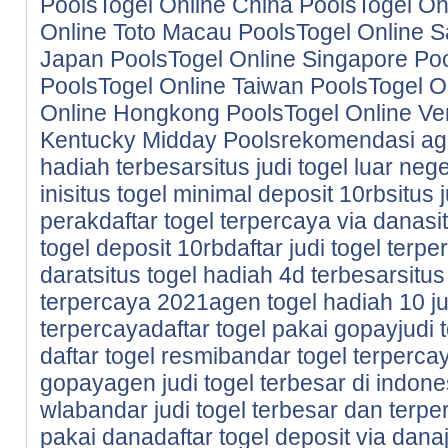
Pools
Togel Online China Pools
Togel On
Online Toto Macau Pools
Togel Online 
Japan Pools
Togel Online Singapore Po
Pools
Togel Online Taiwan Pools
Togel O
Online Hongkong Pools
Togel Online Ve
Kentucky Midday Pools
rekomendasi age
hadiah terbesar
situs judi togel luar nege
ini
situs togel minimal deposit 10rb
situs 
perak
daftar togel terpercaya via dana
si
togel deposit 10rb
daftar judi togel terp
darat
situs togel hadiah 4d terbesar
situs
terpercaya 2021
agen togel hadiah 10 ju
terpercaya
daftar togel pakai gopay
judi 
daftar togel resmi
bandar togel terperca
gopay
agen judi togel terbesar di indone
wla
bandar judi togel terbesar dan terpe
pakai dana
daftar togel deposit via dana