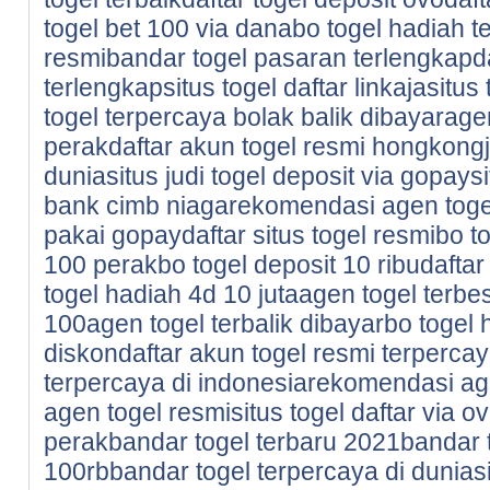
togel bet 100 via dana
bo togel hadiah t
resmi
bandar togel pasaran terlengkap
d
terlengkap
situs togel daftar linkaja
situs
togel terpercaya bolak balik dibayar
age
perak
daftar akun togel resmi hongkong
dunia
situs judi togel deposit via gopay
s
bank cimb niaga
rekomendasi agen togel
pakai gopay
daftar situs togel resmi
bo t
100 perak
bo togel deposit 10 ribu
daftar
togel hadiah 4d 10 juta
agen togel terbe
100
agen togel terbalik dibayar
bo togel 
diskon
daftar akun togel resmi terperca
terpercaya di indonesia
rekomendasi age
agen togel resmi
situs togel daftar via o
perak
bandar togel terbaru 2021
bandar 
100rb
bandar togel terpercaya di dunia
s