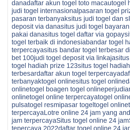
dana
daftar akun togel toto macau
togel
judi togel internasional
pasaran togel pr
pasaran terbanyak
situs judi togel dan s
deposit via dana
situs judi togel bayaran 
pakai dana
situs togel daftar via gopay
s
togel terbaik di indonesia
bandar togel h
terpercaya
situs bandar togel terbesar d
bet 100
judi togel deposit via linkaja
situ
togel hadiah prize 123
situs togel hadia
terbesar
daftar akun togel terpercaya
daf
terbanyak
togel online
situs togel online
d
online
togel bo
agen togel online
perjudia
online
togel online terpercaya
togel onlin
pulsa
togel resmi
pasar togel
togel online
terpercaya
Lotre online 24 jam yang an
jam terpercaya
Situs togel online 24 jam
tepercaya 2022
daftar togel online 24 