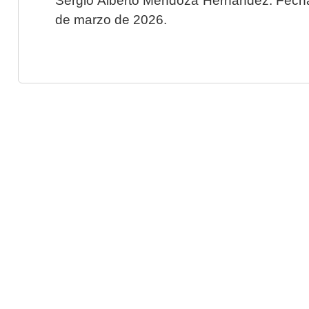
de marzo de 2026.