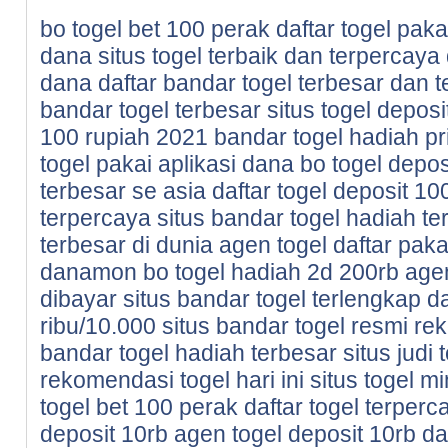
bo togel bet 100 perak
daftar togel pak
dana
situs togel terbaik dan terpercaya
dana
daftar bandar togel terbesar dan t
bandar togel terbesar
situs togel depos
100 rupiah 2021
bandar togel hadiah pr
togel pakai aplikasi dana
bo togel depos
terbesar se asia
daftar togel deposit 1
terpercaya
situs bandar togel hadiah te
terbesar di dunia
agen togel daftar pak
danamon
bo togel hadiah 2d 200rb
agen
dibayar
situs bandar togel terlengkap
da
ribu/10.000
situs bandar togel resmi
rek
bandar togel hadiah terbesar
situs judi 
rekomendasi togel hari ini
situs togel m
togel bet 100 perak
daftar togel terperc
deposit 10rb
agen togel deposit 10rb
da