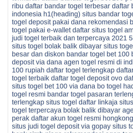
ribu
daftar bandar togel terbesar
daftar
indonesia h1(heading)
situs bandar toge
togel deposit pakai dana
rekomendasi b
togel pakai e-wallet
daftar situs togel 
judi togel terbaik dan terpercaya 2021
5
situs togel bolak balik dibayar
situs toge
besar dan diskon
bandar togel bet 100 b
deposit via dana
agen togel resmi di in
100 rupiah
daftar togel terlengkap
dafta
togel terbaik
daftar togel deposit ovo
daf
situs togel bet 100 via dana
bo togel ha
togel resmi
bandar togel pasaran terle
terlengkap
situs togel daftar linkaja
situ
togel terpercaya bolak balik dibayar
age
perak
daftar akun togel resmi hongkon
situs judi togel deposit via gopay
situs t