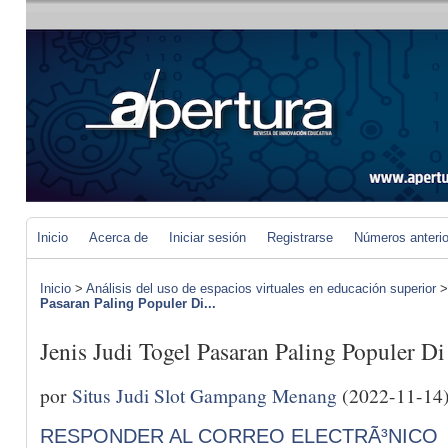
Inicio
Acerca de
Iniciar sesión
Registrarse
Números anteri
Inicio
>
Análisis del uso de espacios virtuales en educación superior
Pasaran Paling Populer Di...
Jenis Judi Togel Pasaran Paling Populer Di
por
Situs Judi Slot Gampang Menang
(2022-11-14
RESPONDER AL CORREO ELECTRÃ³NICO