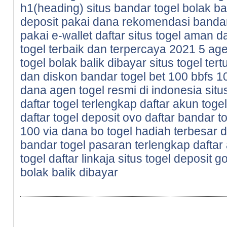
h1(heading)
situs bandar togel bolak ba
deposit pakai dana
rekomendasi bandar
pakai e-wallet
daftar situs togel aman d
togel terbaik dan terpercaya 2021
5 age
togel bolak balik dibayar
situs togel tert
dan diskon
bandar togel bet 100 bbfs 10
dana
agen togel resmi di indonesia
situ
daftar togel terlengkap
daftar akun togel
daftar togel deposit ovo
daftar bandar to
100 via dana
bo togel hadiah terbesar
d
bandar togel pasaran terlengkap
daftar
togel daftar linkaja
situs togel deposit g
bolak balik dibayar