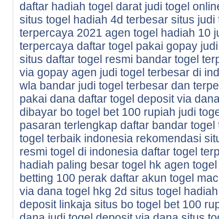
daftar hadiah togel darat
judi togel onl
situs togel hadiah 4d terbesar
situs jud
terpercaya 2021
agen togel hadiah 10 j
terpercaya
daftar togel pakai gopay
jud
situs daftar togel resmi
bandar togel te
via gopay
agen judi togel terbesar di in
wla
bandar judi togel terbesar dan terp
pakai dana
daftar togel deposit via dan
dibayar
bo togel bet 100 rupiah
judi tog
pasaran terlengkap
daftar bandar togel
togel terbaik indonesia
rekomendasi situ
resmi togel di indonesia
daftar togel te
hadiah paling besar
togel hk
agen togel 
betting 100 perak
daftar akun togel ma
via dana
togel hkg 2d
situs togel hadiah 
deposit linkaja
situs bo togel bet 100 ru
dana
judi togel deposit via dana
situs t