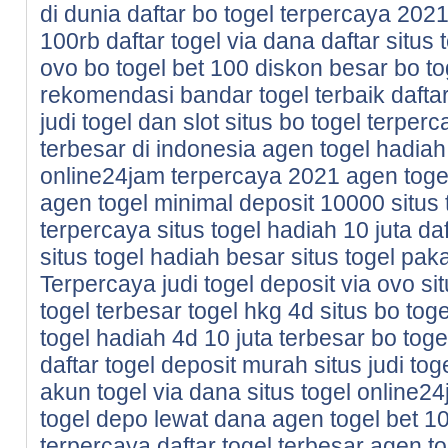
di dunia
daftar bo togel terpercaya 202
100rb
daftar togel via dana
daftar situs 
ovo
bo togel bet 100 diskon besar
bo to
rekomendasi bandar togel terbaik
dafta
judi togel dan slot
situs bo togel terperc
terbesar di indonesia
agen togel hadia
online24jam terpercaya 2021
agen toge
agen togel minimal deposit 10000
situs
terpercaya
situs togel hadiah 10 juta
daf
situs togel hadiah besar
situs togel pak
Terpercaya
judi togel deposit via ovo
si
togel terbesar
togel hkg 4d
situs bo tog
togel hadiah 4d 10 juta terbesar
bo toge
daftar togel deposit murah
situs judi to
akun togel via dana
situs togel online2
togel depo lewat dana
agen togel bet 1
terpercaya
daftar togel terbesar
agen to