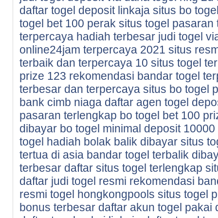
daftar togel deposit linkaja
situs bo toge
togel bet 100 perak
situs togel pasaran
terpercaya hadiah terbesar
judi togel v
online24jam terpercaya 2021
situs resm
terbaik dan terpercaya
10 situs togel t
prize 123
rekomendasi bandar togel te
terbesar dan terpercaya
situs bo togel 
bank cimb niaga
daftar agen togel depo
pasaran terlengkap
bo togel bet 100 pr
dibayar
bo togel minimal deposit 10000
togel hadiah bolak balik dibayar
situs t
tertua di asia
bandar togel terbalik diba
terbesar
daftar situs togel terlengkap
si
daftar judi togel resmi
rekomendasi band
resmi togel hongkongpools
situs togel p
bonus terbesar
daftar akun togel pakai