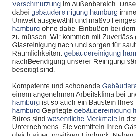
Verschmutzung
im Außenbereich. Uns
dabei
gebäudereinigung hamburg
immer
Umwelt ausgewählt und maßvoll einges
hamburg
ohne dabei Einbußen bei de
zu müssen. Wir kommen mit Zuverlässig
Glasreinigung nach und sorgen für sau
Räumlichkeiten,
gebäudereinigung ha
nachBeendigung unserer Reinigung sä
beseitigt sind.
Kompetente und schonende
Gebäudere
einem angenehmen Arbeitsklima bei u
hamburg
ist so auch ein Baustein Ihres
hamburg
Gepflegte
gebäudereinigung 
Büros sind
wesentliche Merkmale
in de
Unternehmens. Sie vermitteln Ihren Gä
gleich einen positiven Eindruck. Neben