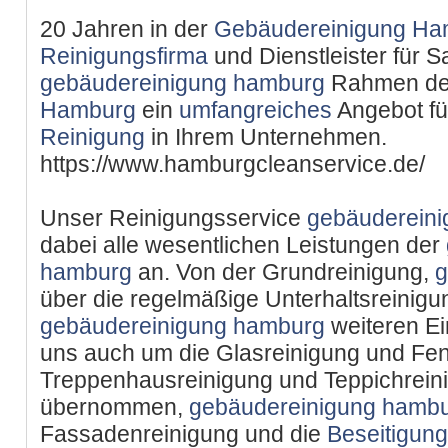
20 Jahren in der
Gebäudereinigung Ha
Reinigungsfirma
und Dienstleister für S
gebäudereinigung hamburg
Rahmen d
Hamburg
ein
umfangreiches
Angebot fü
Reinigung
in Ihrem Unternehmen.
https://www.hamburgcleanservice.de/
Unser Reinigungsservice
gebäuderein
dabei alle wesentlichen Leistungen der
hamburg
an. Von der Grundreinigung,
g
über die regelmäßige Unterhaltsreinig
gebäudereinigung hamburg
weiteren Ei
uns auch um die Glasreinigung und Fen
Treppenhausreinigung und Teppichrein
übernommen,
gebäudereinigung hamb
Fassadenreinigung und die
Beseitigung