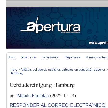
Inicio
Acerca de
Iniciar sesión
Registrarse
Números anteri
Inicio
>
Análisis del uso de espacios virtuales en educación superior
Hamburg
Gebäudereinigung Hamburg
por
Maude Pumpkin
(2022-11-14)
RESPONDER AL CORREO ELECTRÃ³NICO