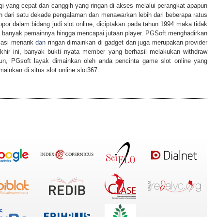
i yang cepat dan canggih yang ringan di akses melalui perangkat apapun
ih dari satu dekade pengalaman dan menawarkan lebih dari beberapa ratus
por dalam bidang judi slot online, diciptakan pada tahun 1994 maka tidak
ng banyak pemainnya hingga mencapai jutaan player. PGSoft menghadirkan
isasi menarik
dan
ringan dimainkan di gadget dan juga merupakan provider
akhir ini, banyak bukti nyata member yang berhasil melakukan withdraw
un, PGsoft layak dimainkan oleh anda pencinta game slot online yang
inkan di situs slot online slot367.