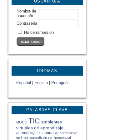
USUARIO/A
Nombre de
usuario/a
Contraseña
No cerrar sesión
IDIOMAS
Español
|
English
|
Portugués
PALABRAS CLAVE
TIC
ambientes
MOOC
virtuales de aprendizaje
aprendizaje colaborativo
aprendizaje
en línea
aprendizaje semipresencial