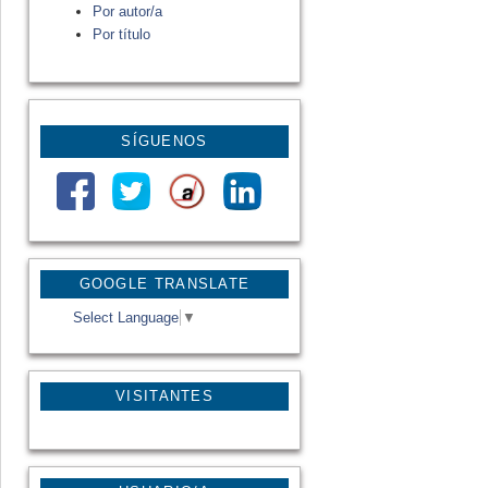
Por autor/a
Por título
SÍGUENOS
GOOGLE TRANSLATE
Select Language
▼
VISITANTES