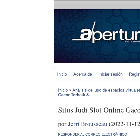
Inicio
Acerca de
Iniciar sesión
Regis
Inicio
>
Análisis del uso de espacios virtuale
Gacor Terbaik &...
Situs Judi Slot Online Gac
por
Jerri Brousseau
(2022-11-12
RESPONDER AL CORREO ELECTRÃ³NICO