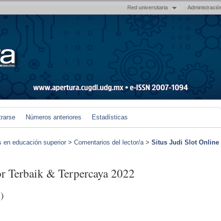
Red universitaria
Administració
trarse
Números anteriores
Estadísticas
s en educación superior
>
Comentarios del lector/a
>
Situs Judi Slot Online
or Terbaik & Terpercaya 2022
)