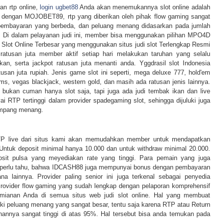
an rtp online,
login ugbet88
Anda akan menemukannya slot online adalah
ma dengan MOJOBET89, rtp yang diberikan oleh pihak flow gaming sangat
pembayaran yang berbeda, dan peluang menang didasarkan pada jumlah
Di dalam pelayanan judi ini, member bisa menggunakan pilihan MPO4D
lot Online Terbesar yang menggunakan situs judi slot Terlengkap Resmi
ratusan juta member aktif setiap hari melakukan taruhan yang selalu
an, serta jackpot ratusan juta menanti anda. Yggdrasil slot Indonesia
tusan juta rupiah. Jenis game slot ini seperti, mega deluxe 777, hold'em
ems, vegas blackjack, western gold, dan masih ada ratusan jenis lainnya.
 bukan cuman hanya slot saja, tapi juga ada judi tembak ikan dan live
TP tertinggi dalam provider spadegaming slot, sehingga dijuluki juga
gampang menang.
 RTP live dari situs kami akan memudahkan member untuk mendapatkan
 Untuk deposit minimal hanya 10.000 dan untuk withdraw minimal 20.000.
sit pulsa yang meyediakan rate yang tinggi. Para pemain yang juga
s perlu tahu, bahwa IDCASH88 juga mempunyai bonus dengan pembayaran
ana lainnya. Provider paling senior ini juga terkenal sebagai penyedia
. Provider flow gaming yang sudah lengkap dengan pelaporan komprehensif
mianan Anda di semua situs web judi slot online. Hal yang membuat
iki peluang menang yang sangat besar, tentu saja karena RTP atau Return
nannya sangat tinggi di atas 95%. Hal tersebut bisa anda temukan pada