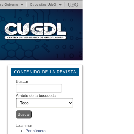
n y Gobierno
Otros sitios UdeG
CONTENIDO DE LA REVISTA
Buscar
Ámbito de la búsqueda
Examinar
Por número