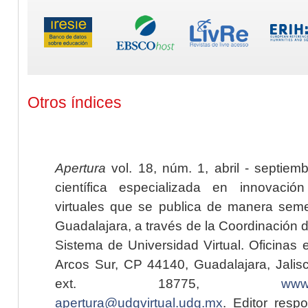
Otros índices
Apertura
vol. 18, núm. 1, abril - septiem
científica especializada en innovaci
virtuales que se publica de manera seme
Guadalajara, a través de la Coordinación 
Sistema de Universidad Virtual. Oficinas 
Arcos Sur, CP 44140, Guadalajara, Jalisc
ext. 18775,
www.
apertura@udgvirtual.udg.mx
. Editor resp