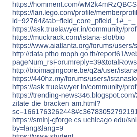
https://homment.com/wM2k4mRzQBC
https://lan.lego.com/profile/memberprofi
id=92764&tab=field_core_pfield_1#_=_
https://ask.truelawyer.in/community/profi
https://muckrack.com/istana-slot/bio
https://www.aiatlanta.org/forums/users/s
http://data.ptho.moph.go.th/report61/
pageNum_rsForumreply=39&totalRows
http://bioimagingcore.be/q2a/user/istana
https://440hz.my/forums/users/istanaslo
https://ask.truelawyer.in/community/profi
https://trending-news346.blogspot.com/
zitate-die-bracken-am.html?
sc=1661763262448#c3678305279219
https://smlnj-gforge.cs.uchicago.edu/s
by=lang&lang=9
https://www.student-