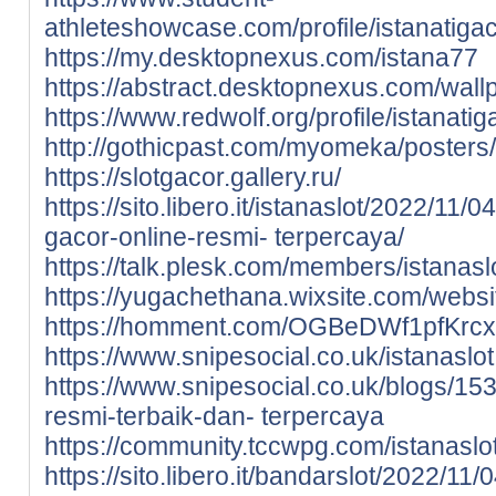
athleteshowcase.com/profile/istanatigac
https://my.desktopnexus.com/istana77
https://abstract.desktopnexus.com/wal
https://www.redwolf.org/profile/istanatig
http://gothicpast.com/myomeka/poster
https://slotgacor.gallery.ru/
https://sito.libero.it/istanaslot/2022/11/04
gacor-online-resmi- terpercaya/
https://talk.plesk.com/members/istanas
https://yugachethana.wixsite.com/website
https://homment.com/OGBeDWf1pfKrc
https://www.snipesocial.co.uk/istanaslot
https://www.snipesocial.co.uk/blogs/153
resmi-terbaik-dan- terpercaya
https://community.tccwpg.com/istanaslo
https://sito.libero.it/bandarslot/2022/11/0