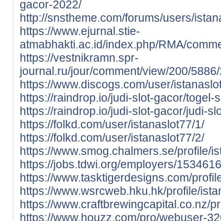
gacor-2022/
http://snstheme.com/forums/users/istana
https://www.ejurnal.stie-
atmabhakti.ac.id/index.php/RMA/comme
https://vestnikramn.spr-
journal.ru/jour/comment/view/200/5886
https://www.discogs.com/user/istanaslo
https://raindrop.io/judi-slot-gacor/togel
https://raindrop.io/judi-slot-gacor/judi-
https://folkd.com/user/istanaslot77/1/
https://folkd.com/user/istanaslot77/2/
https://www.smog.chalmers.se/profile/is
https://jobs.tdwi.org/employers/1534616
https://www.tasktigerdesigns.com/profile
https://www.wsrcweb.hku.hk/profile/ista
https://www.craftbrewingcapital.co.nz/pr
https://www.houzz.com/pro/webuser-3