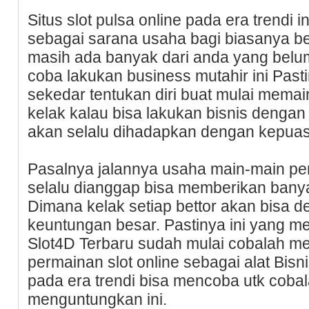
Situs slot pulsa online pada era trendi i
sebagai sarana usaha bagi biasanya be
masih ada banyak dari anda yang belum
coba lakukan business mutahir ini Past
sekedar tentukan diri buat mulai mema
kelak kalau bisa lakukan bisnis dengan
akan selalu dihadapkan dengan kepua
Pasalnya jalannya usaha main-main perm
selalu dianggap bisa memberikan banya
Dimana kelak setiap bettor akan bisa 
keuntungan besar. Pastinya ini yang m
Slot4D Terbaru sudah mulai cobalah me
permainan slot online sebagai alat Bis
pada era trendi bisa mencoba utk coba
menguntungkan ini.