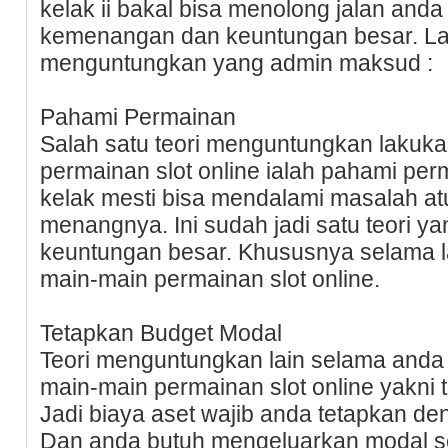
kelak ii bakal bisa menolong jalan anda
kemenangan dan keuntungan besar. Lang
menguntungkan yang admin maksud :
Pahami Permainan
Salah satu teori menguntungkan lakuk
permainan slot online ialah pahami pe
kelak mesti bisa mendalami masalah at
menangnya. Ini sudah jadi satu teori y
keuntungan besar. Khususnya selama l
main-main permainan slot online.
Tetapkan Budget Modal
Teori menguntungkan lain selama anda
main-main permainan slot online yakni
Jadi biaya aset wajib anda tetapkan d
Dan anda butuh mengeluarkan modal se