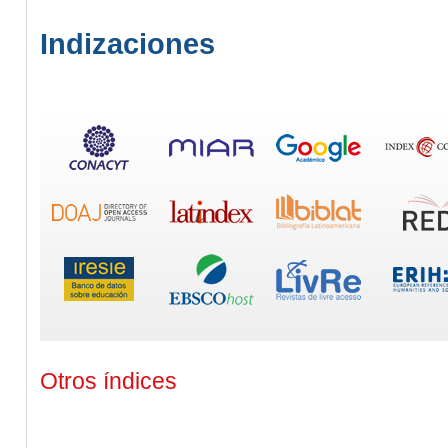
Indizaciones
Otros índices