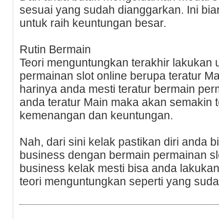
sesuai yang sudah dianggarkan. Ini bi
untuk raih keuntungan besar.
Rutin Bermain
Teori menguntungkan terakhir lakukan
permainan slot online berupa teratur Ma
harinya anda mesti teratur bermain per
anda teratur Main maka akan semakin 
kemenangan dan keuntungan.
Nah, dari sini kelak pastikan diri anda 
business dengan bermain permainan slot
business kelak mesti bisa anda lakuka
teori menguntungkan seperti yang suda