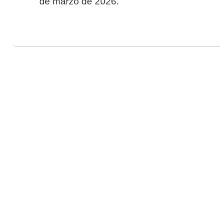
de marzo de 2026.