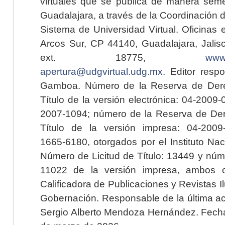
virtuales que se publica de manera seme
Guadalajara, a través de la Coordinación 
Sistema de Universidad Virtual. Oficinas 
Arcos Sur, CP 44140, Guadalajara, Jalisc
ext. 18775,
www.
apertura@udgvirtual.udg.mx
. Editor resp
Gamboa. Número de la Reserva de Dere
Título de la versión electrónica: 04-200
2007-1094; número de la Reserva de Der
Título de la versión impresa: 04-200
1665-6180, otorgados por el Instituto Nac
Número de Licitud de Título: 13449 y núme
11022 de la versión impresa, ambos o
Calificadora de Publicaciones y Revistas I
Gobernación. Responsable de la última ac
Sergio Alberto Mendoza Hernández. Fecha 