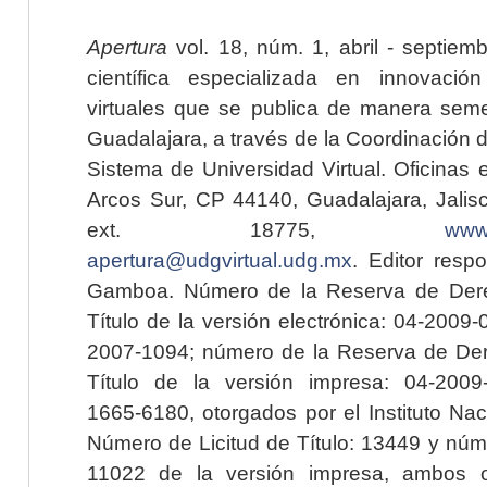
Apertura
vol. 18, núm. 1, abril - septiem
científica especializada en innovaci
virtuales que se publica de manera seme
Guadalajara, a través de la Coordinación 
Sistema de Universidad Virtual. Oficinas 
Arcos Sur, CP 44140, Guadalajara, Jalisc
ext. 18775,
www.
apertura@udgvirtual.udg.mx
. Editor resp
Gamboa. Número de la Reserva de Dere
Título de la versión electrónica: 04-200
2007-1094; número de la Reserva de Der
Título de la versión impresa: 04-200
1665-6180, otorgados por el Instituto Nac
Número de Licitud de Título: 13449 y núme
11022 de la versión impresa, ambos o