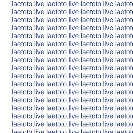
laetoto.live
laetoto.live
laetoto.live
laetot
laetoto.live
laetoto.live
laetoto.live
laetot
laetoto.live
laetoto.live
laetoto.live
laetot
laetoto.live
laetoto.live
laetoto.live
laetot
laetoto.live
laetoto.live
laetoto.live
laetot
laetoto.live
laetoto.live
laetoto.live
laetot
laetoto.live
laetoto.live
laetoto.live
laetot
laetoto.live
laetoto.live
laetoto.live
laetot
laetoto.live
laetoto.live
laetoto.live
laetot
laetoto.live
laetoto.live
laetoto.live
laetot
laetoto.live
laetoto.live
laetoto.live
laetot
laetoto.live
laetoto.live
laetoto.live
laetot
laetoto.live
laetoto.live
laetoto.live
laetot
laetoto.live
laetoto.live
laetoto.live
laetot
laetoto.live
laetoto.live
laetoto.live
laetot
laetoto.live
laetoto.live
laetoto.live
laetot
laetoto.live
laetoto.live
laetoto.live
laetot