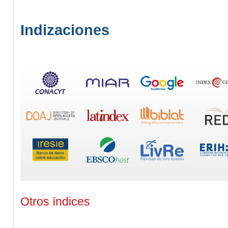
Indizaciones
Otros índices