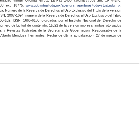
ersidad Virtual. Oficinas en Av. La Paz 2453, colonia Arcos Sur, CP 44140,
888, ext. 18775,
www.udgvirtual.udg.mx/apertura
,
apertura@udgvirtual.udg.mx
.
a. Número de la Reserva de Derechos al Uso Exclusivo del Título de la versión
SSN: 2007-1094; número de la Reserva de Derechos al Uso Exclusivo del Título
0-102, ISSN: 1665-6180, otorgados por el Instituto Nacional del Derecho de
 número de Licitud de contenido: 11022 de la versión impresa, ambos otorgados
nes y Revistas Ilustradas de la Secretaría de Gobernación. Responsable de la
o Alberto Mendoza Hernández. Fecha de última actualización: 27 de marzo de