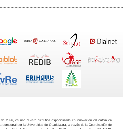
 de 2026, es una revista científica especializada en innovación educativa en
a semestral por la Universidad de Guadalajara, a través de la Coordinación de