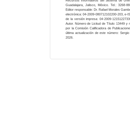
Recursos Informativos del Sistema de Univ
Guadalajara, Jalisco, México. Tel.: 3268-8
Editor responsable: Dr. Rafael Morales Gambo
electrónica: 04-2009-080712102200-203, e-I
de la versión impresa: 04-2009-12151227330
Autor. Número de Licitud de Título: 13449 y
por la Comisión Calificadora de Publicacio
última actualización de este número: Sergi
2026.