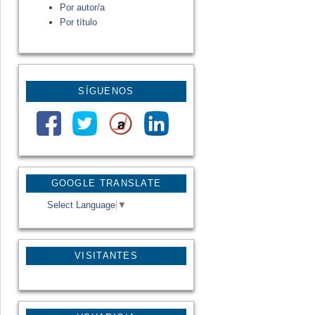
Por autor/a
Por título
SÍGUENOS
GOOGLE TRANSLATE
Select Language
▼
VISITANTES