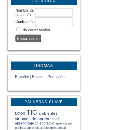
USUARIO/A
Nombre de
usuario/a
Contraseña
No cerrar sesión
IDIOMAS
Español
|
English
|
Portugués
PALABRAS CLAVE
TIC
ambientes
MOOC
virtuales de aprendizaje
aprendizaje colaborativo
aprendizaje
en línea
aprendizaje semipresencial