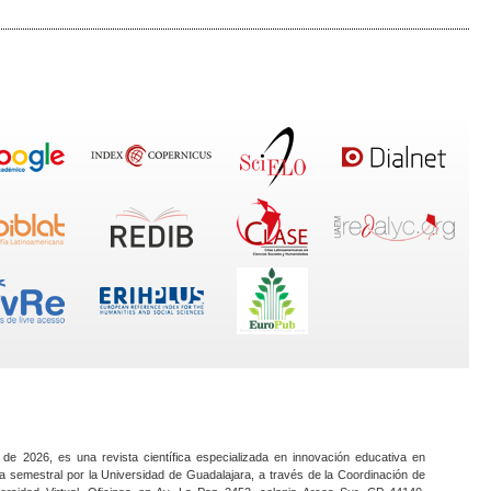
 de 2026, es una revista científica especializada en innovación educativa en
a semestral por la Universidad de Guadalajara, a través de la Coordinación de