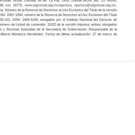
ersidad Virtual. Oficinas en Av. La Paz 2453, colonia Arcos Sur, CP 44140,
888, ext. 18775,
www.udgvirtual.udg.mx/apertura
,
apertura@udgvirtual.udg.mx
.
a. Número de la Reserva de Derechos al Uso Exclusivo del Título de la versión
SSN: 2007-1094; número de la Reserva de Derechos al Uso Exclusivo del Título
0-102, ISSN: 1665-6180, otorgados por el Instituto Nacional del Derecho de
 número de Licitud de contenido: 11022 de la versión impresa, ambos otorgados
nes y Revistas Ilustradas de la Secretaría de Gobernación. Responsable de la
o Alberto Mendoza Hernández. Fecha de última actualización: 27 de marzo de