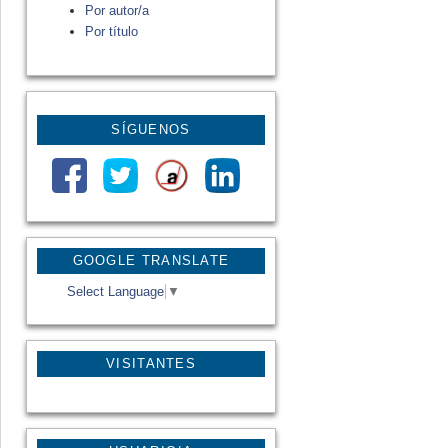
Por autor/a
Por título
SÍGUENOS
GOOGLE TRANSLATE
Select Language
▼
VISITANTES