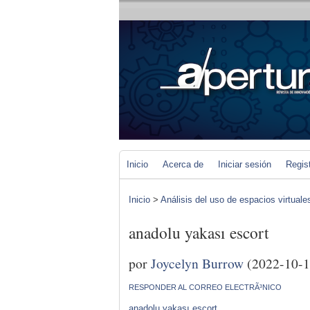
Inicio
Acerca de
Iniciar sesión
Regis
Inicio
>
Análisis del uso de espacios virtuale
anadolu yakası escort
por
Joycelyn Burrow
(2022-10-1
RESPONDER AL CORREO ELECTRÃ³NICO
anadolu yakası escort