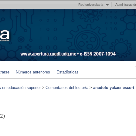
Red universitaria
Administració
trarse
Números anteriores
Estadísticas
s en educación superior
>
Comentarios del lector/a
>
anadolu yakası escort
2)