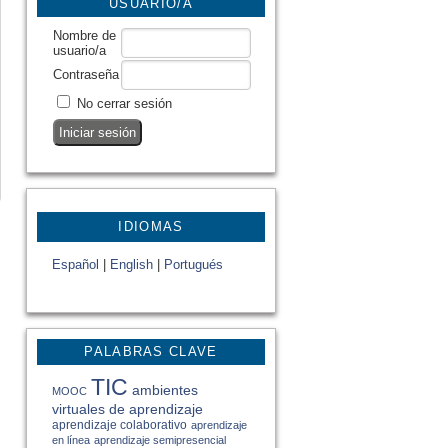
USUARIO/A
Nombre de
usuario/a
Contraseña
No cerrar sesión
IDIOMAS
Español
|
English
|
Portugués
PALABRAS CLAVE
TIC
ambientes
MOOC
virtuales de aprendizaje
aprendizaje colaborativo
aprendizaje
en línea
aprendizaje semipresencial