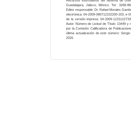
Recursos Informativos del Sistema de Univ
Guadalajara, Jalisco, México. Tel.: 3268-8
Editor responsable: Dr. Rafael Morales Gambo
electrónica: 04-2009-080712102200-203, e-I
de la versión impresa: 04-2009-12151227330
Autor. Número de Licitud de Título: 13449 y
por la Comisión Calificadora de Publicacio
última actualización de este número: Sergi
2026.