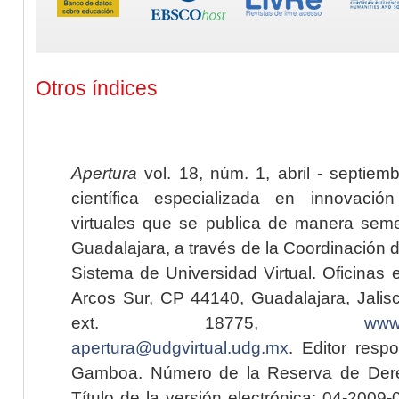
Otros índices
Apertura
vol. 18, núm. 1, abril - septiem
científica especializada en innovaci
virtuales que se publica de manera seme
Guadalajara, a través de la Coordinación 
Sistema de Universidad Virtual. Oficinas 
Arcos Sur, CP 44140, Guadalajara, Jalisc
ext. 18775,
www.
apertura@udgvirtual.udg.mx
. Editor resp
Gamboa. Número de la Reserva de Dere
Título de la versión electrónica: 04-200