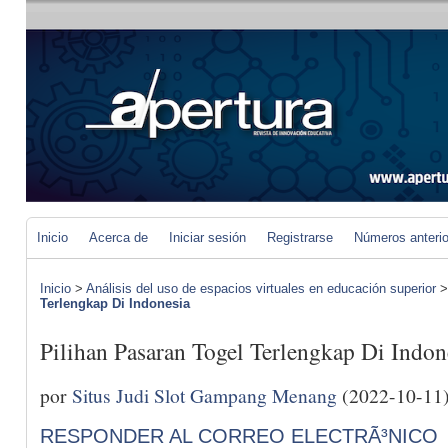
Inicio
Acerca de
Iniciar sesión
Registrarse
Números anteri
Inicio
>
Análisis del uso de espacios virtuales en educación superior
Terlengkap Di Indonesia
Pilihan Pasaran Togel Terlengkap Di Indon
por
Situs Judi Slot Gampang Menang
(2022-10-11
RESPONDER AL CORREO ELECTRÃ³NICO