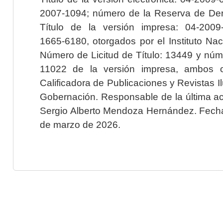
2007-1094; número de la Reserva de Der
Título de la versión impresa: 04-200
1665-6180, otorgados por el Instituto Nac
Número de Licitud de Título: 13449 y núme
11022 de la versión impresa, ambos o
Calificadora de Publicaciones y Revistas I
Gobernación. Responsable de la última ac
Sergio Alberto Mendoza Hernández. Fecha 
de marzo de 2026.