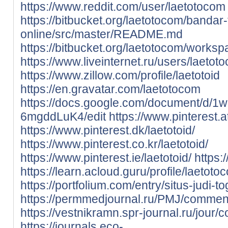
https://www.reddit.com/user/laetotocom
https://bitbucket.org/laetotocom/bandar-
online/src/master/README.md
https://bitbucket.org/laetotocom/works
https://www.liveinternet.ru/users/laetot
https://www.zillow.com/profile/laetotoid
https://en.gravatar.com/laetotocom
https://docs.google.com/document/
6mgddLuK4/edit
https://www.pinterest.at
https://www.pinterest.dk/laetotoid/
https://www.pinterest.co.kr/laetotoid/
https://www.pinterest.ie/laetotoid/
https:
https://learn.acloud.guru/profile/laetoto
https://portfolium.com/entry/situs-judi-to
https://permmedjournal.ru/PMJ/commen
https://vestnikramn.spr-journal.ru/jou
https://journals.eco-