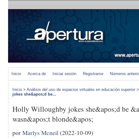
Inicio
Acerca de
Iniciar sesión
Registrarse
Números anteri
Inicio
>
Análisis del uso de espacios virtuales en educación superior
jokes she&apos;d be...
Holly Willoughby jokes she&apos;d be &apo
wasn&apos;t blonde&apos;
por
Marlys Mcneil
(2022-10-09)