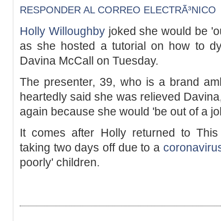
RESPONDER AL CORREO ELECTRÃ³NICO
Holly Willoughby
joked she would be 'out
as she hosted a tutorial on how to d
Davina McCall on Tuesday.
The presenter, 39, who is a brand amb
heartedly said she was relieved Davina
again because she would 'be out of a job
It comes after Holly returned to Thi
taking two days off due to a
coronaviru
poorly' children.