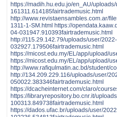
https://madih.hu.edu.jo/en_AU/uploads
161311.614185fairtrademusic.html
http://www.revistaensambles.com.ar/files
1311-1-SM.html
https://opendata.kaaw.
04-031947.910393fairtrademusic.html
http://115.29.142.79/uploads/user/2022
032927.179506fairtrademusic.html
https://micost.edu.my/EL/app/upload/use
https://micost.edu.my/EL/app/upload/u
http://www.rafiqulmatin.ac.bd/studen
http://134.209.229.116/uploads/user/20
050022.383346fairtrademusic.html
https://dcacheinternet.com/claro/cou
https://libraryrepository.bo.cnr.it/uploa
100313.849738fairtrademusic.html
https://dados.ufac.br/uploads/user/202
102236.534813fairtrademusic.html