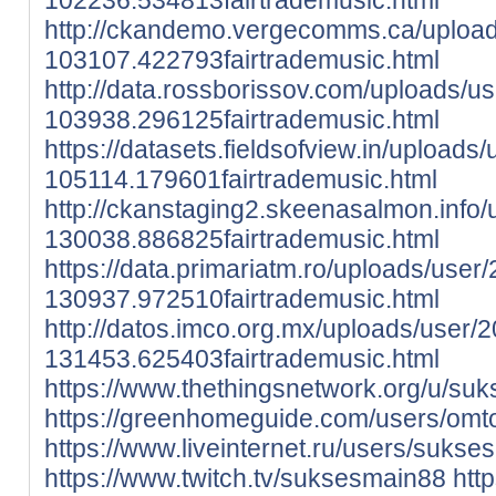
http://ckandemo.vergecomms.ca/upload
103107.422793fairtrademusic.html
http://data.rossborissov.com/uploads/u
103938.296125fairtrademusic.html
https://datasets.fieldsofview.in/uploads
105114.179601fairtrademusic.html
http://ckanstaging2.skeenasalmon.info
130038.886825fairtrademusic.html
https://data.primariatm.ro/uploads/user
130937.972510fairtrademusic.html
http://datos.imco.org.mx/uploads/user/
131453.625403fairtrademusic.html
https://www.thethingsnetwork.org/u/su
https://greenhomeguide.com/users/omtog
https://www.liveinternet.ru/users/sukse
https://www.twitch.tv/suksesmain88
htt