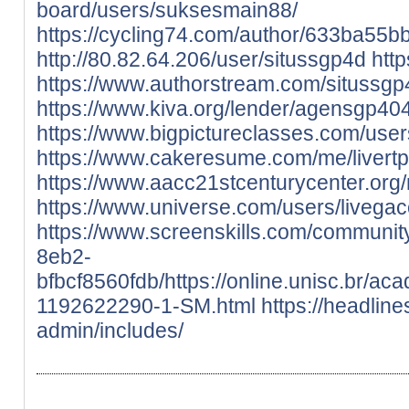
board/users/suksesmain88/
https://cycling74.com/author/633ba55
http://80.82.64.206/user/situssgp4d
http
https://www.authorstream.com/situssgp
https://www.kiva.org/lender/agensgp40
https://www.bigpictureclasses.com/users
https://www.cakeresume.com/me/livertp
https://www.aacc21stcenturycenter.org/m
https://www.universe.com/users/livega
https://www.screenskills.com/communit
8eb2-
bfbcf8560fdb/https://online.unisc.br/aca
1192622290-1-SM.html
https://headli
admin/includes/