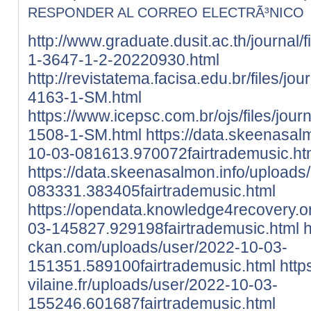
RESPONDER AL CORREO ELECTRÃ³NICO
http://www.graduate.dusit.ac.th/journal/
1-3647-1-2-20220930.html
http://revistatema.facisa.edu.br/files/jo
4163-1-SM.html
https://www.icepsc.com.br/ojs/files/jour
1508-1-SM.html
https://data.skeenasal
10-03-081613.970072fairtrademusic.ht
https://data.skeenasalmon.info/uploads
083331.383405fairtrademusic.html
https://opendata.knowledge4recovery.o
03-145827.929198fairtrademusic.html
h
ckan.com/uploads/user/2022-10-03-
151351.589100fairtrademusic.html
https
vilaine.fr/uploads/user/2022-10-03-
155246.601687fairtrademusic.html