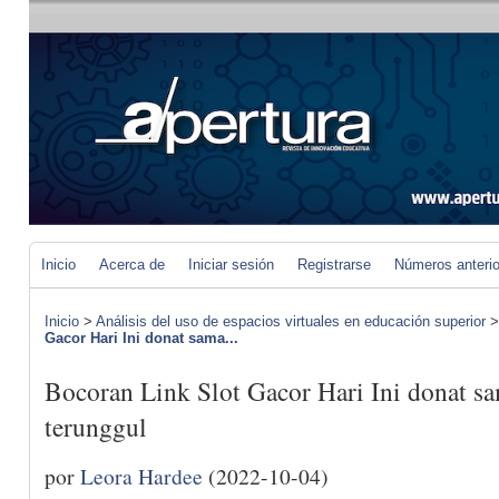
Inicio
Acerca de
Iniciar sesión
Registrarse
Números anteri
Inicio
>
Análisis del uso de espacios virtuales en educación superior
Gacor Hari Ini donat sama...
Bocoran Link Slot Gacor Hari Ini donat sa
terunggul
por
Leora Hardee
(2022-10-04)