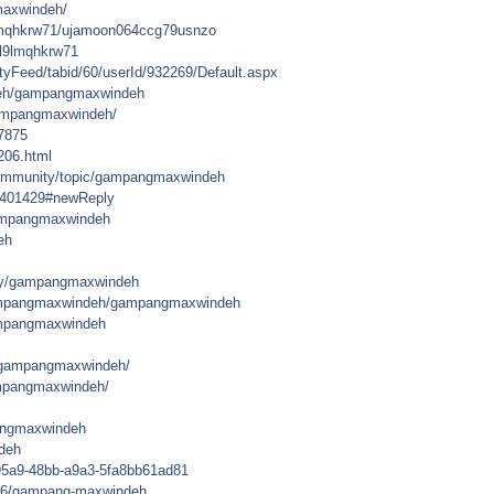
maxwindeh/
9lmqhkrw71/ujamoon064ccg79usnzo
xl9lmqhkrw71
ityFeed/tabid/60/userId/932269/Default.aspx
deh/gampangmaxwindeh
gampangmaxwindeh/
57875
206.html
/community/topic/gampangmaxwindeh
ad/401429#newReply
gampangmaxwindeh
eh
ity/gampangmaxwindeh
r/gampangmaxwindeh/gampangmaxwindeh
gampangmaxwindeh
s/gampangmaxwindeh/
mpangmaxwindeh/
angmaxwindeh
ndeh
c-95a9-48bb-a9a3-5fa8bb61ad81
956/gampang-maxwindeh