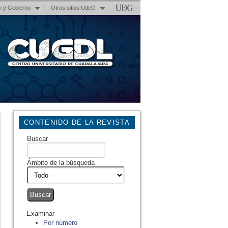
n y Gobierno
Otros sitios UdeG
CONTENIDO DE LA REVISTA
Buscar
Ámbito de la búsqueda
Examinar
Por número