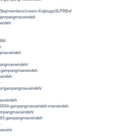
AG3bq/members/cmem-Xrqbsppz8LPRBof
80/gampangmaxwindeh
windeh
384
h
ngmaxwindeh
mpangmaxwindeh/
438-gampangmaxwindeh
xwindeh
h
thor/gampangmaxwindeh/
maxwindeh
710554-gampangmaxwindeh-maxwindeh
gampangmaxwindeh/
69293-gampangmaxwindeh
h
axwin/