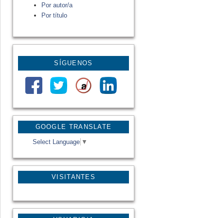
Por autor/a
Por título
SÍGUENOS
GOOGLE TRANSLATE
Select Language
▼
VISITANTES