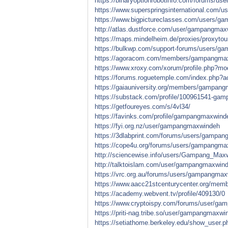
https://binaryoptionrobotinfo.com/forums/u
https://www.superspringsinternational.com
https://www.bigpictureclasses.com/users/
http://atlas.dustforce.com/user/gampangma
https://maps.mindelheim.de/proxies/proxytour.
https://bulkwp.com/support-forums/users/g
https://agoracom.com/members/gampangma
https://www.xroxy.com/xorum/profile.php?m
https://forums.roguetemple.com/index.php?
https://gaiauniversity.org/members/gampangm
https://substack.com/profile/100961541-g
https://getfoureyes.com/s/4vl34/
https://favinks.com/profile/gampangmaxwind
https://fyi.org.nz/user/gampangmaxwindeh
https://3dlabprint.com/forums/users/gampa
https://cope4u.org/forums/users/gampangma
http://sciencewise.info/users/Gampang_Max
http://talktoislam.com/user/gampangmaxwin
https://vrc.org.au/forums/users/gampangma
https://www.aacc21stcenturycenter.org/mem
https://academy.webvent.tv/profile/409130/0
https://www.cryptoispy.com/forums/user/g
https://priti-nag.tribe.so/user/gampangmaxwi
https://setiathome.berkeley.edu/show_user.