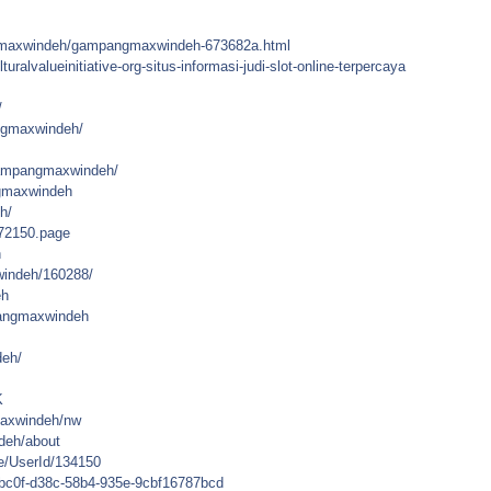
ngmaxwindeh/gampangmaxwindeh-673682a.html
uralvalueinitiative-org-situs-informasi-judi-slot-online-terpercaya
/
ngmaxwindeh/
gampangmaxwindeh/
ngmaxwindeh
h/
/72150.page
h
windeh/160288/
eh
pangmaxwindeh
deh/
K
maxwindeh/nw
deh/about
le/UserId/134150
99bc0f-d38c-58b4-935e-9cbf16787bcd