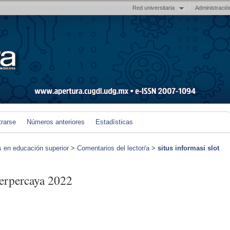
Red universitaria
Administració
trarse
Números anteriores
Estadísticas
s en educación superior
>
Comentarios del lector/a
>
situs informasi slot
 terpercaya 2022