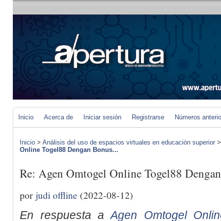
Inicio
Acerca de
Iniciar sesión
Registrarse
Números anteri
Inicio
>
Análisis del uso de espacios virtuales en educación superior
Online Togel88 Dengan Bonus...
Re: Agen Omtogel Online Togel88 Dengan
por
judi offline
(2022-08-12)
En respuesta a
Agen Omtogel Onli