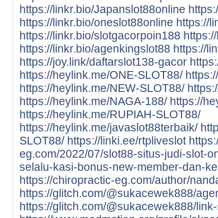
https://linkr.bio/Japanslot88online
https:
https://linkr.bio/oneslot88online
https://
https://linkr.bio/slotgacorpoin188
https:/
https://linkr.bio/agenkingslot88
https://l
https://joy.link/daftarslot138-gacor
https:
https://heylink.me/ONE-SLOT88/
https
https://heylink.me/NEW-SLOT88/
https
https://heylink.me/NAGA-188/
https://
https://heylink.me/RUPIAH-SLOT88/
https://heylink.me/javaslot88terbaik/
htt
SLOT88/
https://linki.ee/rtpliveslot
https:
eg.com/2022/07/slot88-situs-judi-slot-
selalu-kasi-bonus-new-member-dan-ke
https://chiropractic-eg.com/author/nand
https://glitch.com/@sukacewek888/agen
https://glitch.com/@sukacewek888/link-