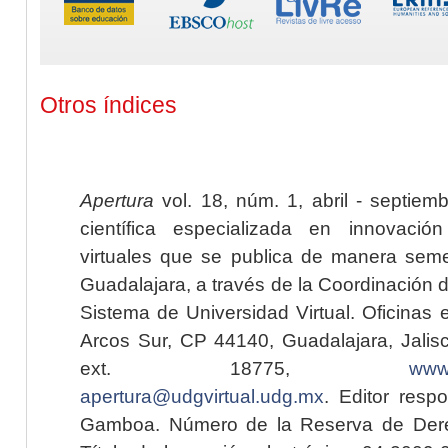
Otros índices
Apertura
vol. 18, núm. 1, abril - septiem
científica especializada en innovaci
virtuales que se publica de manera seme
Guadalajara, a través de la Coordinación 
Sistema de Universidad Virtual. Oficinas 
Arcos Sur, CP 44140, Guadalajara, Jalisc
ext. 18775,
www.
apertura@udgvirtual.udg.mx
. Editor resp
Gamboa. Número de la Reserva de Dere