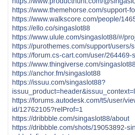
https://www.producthunt.com/@singasl
https://www.themehorse.com/support-fo
https://www.walkscore.com/people/146
https://ello.co/singaslot88
https://www.ulule.com/singaslot88/#/pro
https://purothemes.com/support/users/s
https://forum.cs-cart.com/user/264469-s
https://www.thingiverse.com/singaslot8
https://anchor.fm/singaslot88
https://issuu.com/singaslot88?
issuu_product=header&issuu_context=li
https://forums.autodesk.com/t5/user/vie
id/12762105?relProf=1
https://dribbble.com/singaslot88/about
https://dribbble.com/shots/19053892-si