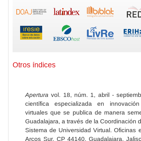
Otros índices
Apertura
vol. 18, núm. 1, abril - septiem
científica especializada en innovaci
virtuales que se publica de manera seme
Guadalajara, a través de la Coordinación 
Sistema de Universidad Virtual. Oficinas 
Arcos Sur, CP 44140, Guadalajara, Jalisc