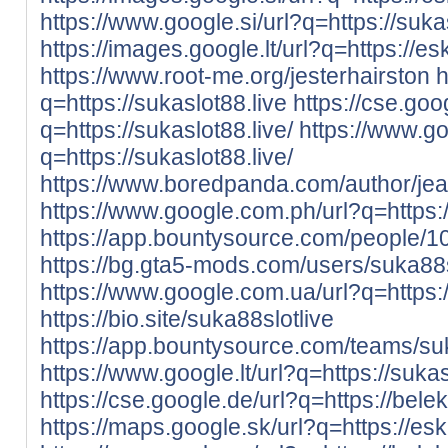
https://www.google.si/url?q=https://suka
https://images.google.lt/url?q=https://es
https://www.root-me.org/jesterhairston
h
q=https://sukaslot88.live
https://cse.goo
q=https://sukaslot88.live/
https://www.go
q=https://sukaslot88.live/
https://www.boredpanda.com/author/jea
https://www.google.com.ph/url?q=https:/
https://app.bountysource.com/people/1
https://bg.gta5-mods.com/users/suka88s
https://www.google.com.ua/url?q=https:/
https://bio.site/suka88slotlive
https://app.bountysource.com/teams/suk
https://www.google.lt/url?q=https://sukas
https://cse.google.de/url?q=https://belek
https://maps.google.sk/url?q=https://esk