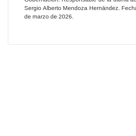
Sergio Alberto Mendoza Hernández. Fecha 
de marzo de 2026.