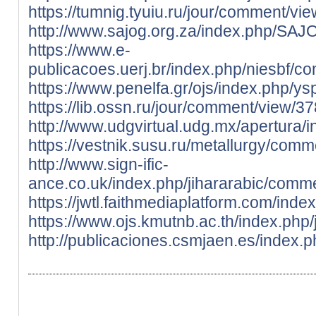
https://tumnig.tyuiu.ru/jour/comment/vi
http://www.sajog.org.za/index.php/SA
https://www.e-
publicacoes.uerj.br/index.php/niesbf/
https://www.penelfa.gr/ojs/index.php/y
https://lib.ossn.ru/jour/comment/view/3
http://www.udgvirtual.udg.mx/apertura
https://vestnik.susu.ru/metallurgy/com
http://www.sign-ific-
ance.co.uk/index.php/jihararabic/comm
https://jwtl.faithmediaplatform.com/i
https://www.ojs.kmutnb.ac.th/index.ph
http://publicaciones.csmjaen.es/index