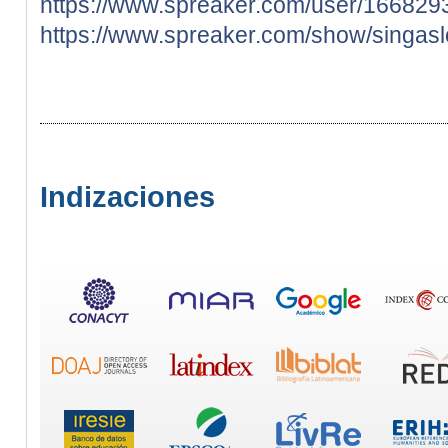
https://www.spreaker.com/user/166829
https://www.spreaker.com/show/singasl
Indizaciones