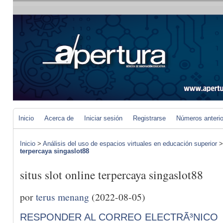
Inicio
Acerca de
Iniciar sesión
Registrarse
Números anteri
Inicio
>
Análisis del uso de espacios virtuales en educación superior
terpercaya singaslot88
situs slot online terpercaya singaslot88
por
terus menang
(2022-08-05)
RESPONDER AL CORREO ELECTRÃ³NICO