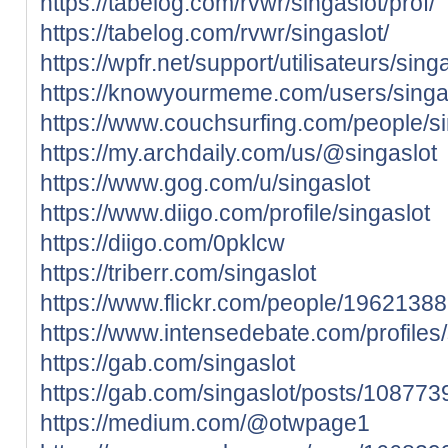
https://tabelog.com/rvwr/singaslot/prof/
https://tabelog.com/rvwr/singaslot/
https://wpfr.net/support/utilisateurs/singa
https://knowyourmeme.com/users/singa
https://www.couchsurfing.com/people/si
https://my.archdaily.com/us/@singaslot
https://www.gog.com/u/singaslot
https://www.diigo.com/profile/singaslot
https://diigo.com/0pklcw
https://triberr.com/singaslot
https://www.flickr.com/people/196213
https://www.intensedebate.com/profiles/
https://gab.com/singaslot
https://gab.com/singaslot/posts/1087
https://medium.com/@otwpage1