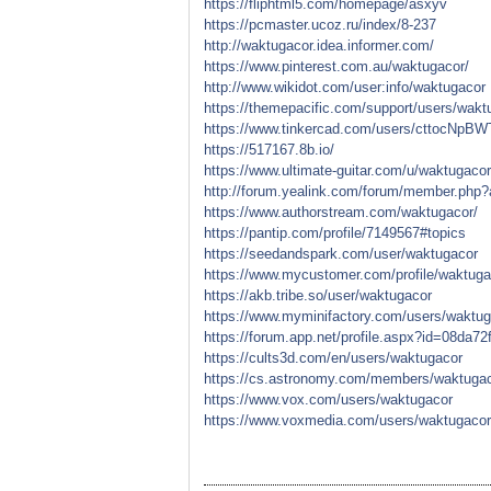
https://fliphtml5.com/homepage/asxyv
https://pcmaster.ucoz.ru/index/8-237
http://waktugacor.idea.informer.com/
https://www.pinterest.com.au/waktugacor/
http://www.wikidot.com/user:info/waktugacor
https://themepacific.com/support/users/wakt
https://www.tinkercad.com/users/cttocNpBW
https://517167.8b.io/
https://www.ultimate-guitar.com/u/waktugacor
http://forum.yealink.com/forum/member.php?
https://www.authorstream.com/waktugacor/
https://pantip.com/profile/7149567#topics
https://seedandspark.com/user/waktugacor
https://www.mycustomer.com/profile/waktuga
https://akb.tribe.so/user/waktugacor
https://www.myminifactory.com/users/waktu
https://forum.app.net/profile.aspx?id=08d
https://cults3d.com/en/users/waktugacor
https://cs.astronomy.com/members/waktugac
https://www.vox.com/users/waktugacor
https://www.voxmedia.com/users/waktugacor