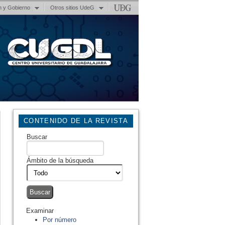
n y Gobierno
Otros sitios UdeG
CONTENIDO DE LA REVISTA
Buscar
Ámbito de la búsqueda
Examinar
Por número