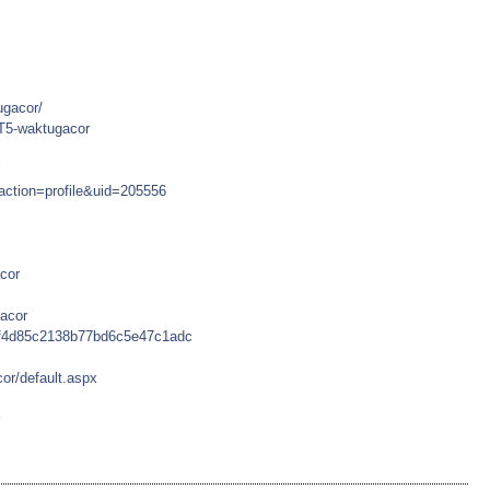
ugacor/
T5-waktugacor
action=profile&uid=205556
cor
gacor
a72f4d85c2138b77bd6c5e47c1adc
or/default.aspx