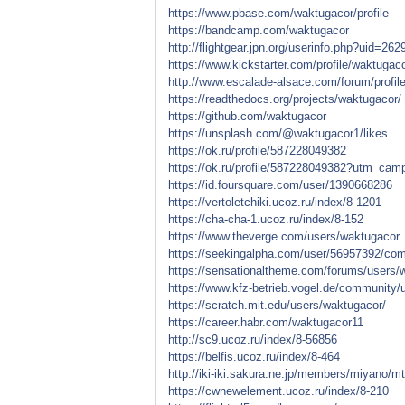
https://www.pbase.com/waktugacor/profile
https://bandcamp.com/waktugacor
http://flightgear.jpn.org/userinfo.php?uid=262
https://www.kickstarter.com/profile/waktugac
http://www.escalade-alsace.com/forum/profi
https://readthedocs.org/projects/waktugacor/
https://github.com/waktugacor
https://unsplash.com/@waktugacor1/likes
https://ok.ru/profile/587228049382
https://ok.ru/profile/587228049382?utm_ca
https://id.foursquare.com/user/1390668286
https://vertoletchiki.ucoz.ru/index/8-1201
https://cha-cha-1.ucoz.ru/index/8-152
https://www.theverge.com/users/waktugacor
https://seekingalpha.com/user/56957392/co
https://sensationaltheme.com/forums/users/
https://www.kfz-betrieb.vogel.de/community/
https://scratch.mit.edu/users/waktugacor/
https://career.habr.com/waktugacor11
http://sc9.ucoz.ru/index/8-56856
https://belfis.ucoz.ru/index/8-464
http://iki-iki.sakura.ne.jp/members/miyano/
https://cwnewelement.ucoz.ru/index/8-210