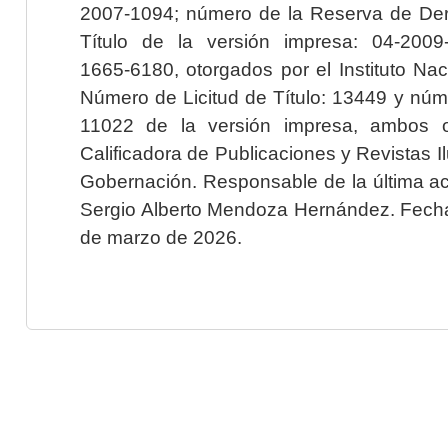
2007-1094; número de la Reserva de Der
Título de la versión impresa: 04-200
1665-6180, otorgados por el Instituto Nac
Número de Licitud de Título: 13449 y núme
11022 de la versión impresa, ambos o
Calificadora de Publicaciones y Revistas I
Gobernación. Responsable de la última ac
Sergio Alberto Mendoza Hernández. Fecha 
de marzo de 2026.