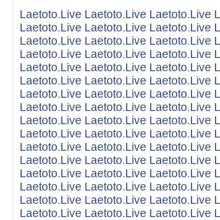
Laetoto.Live
Laetoto.Live
Laetoto.Live
L
Laetoto.Live
Laetoto.Live
Laetoto.Live
L
Laetoto.Live
Laetoto.Live
Laetoto.Live
L
Laetoto.Live
Laetoto.Live
Laetoto.Live
L
Laetoto.Live
Laetoto.Live
Laetoto.Live
L
Laetoto.Live
Laetoto.Live
Laetoto.Live
L
Laetoto.Live
Laetoto.Live
Laetoto.Live
L
Laetoto.Live
Laetoto.Live
Laetoto.Live
L
Laetoto.Live
Laetoto.Live
Laetoto.Live
L
Laetoto.Live
Laetoto.Live
Laetoto.Live
L
Laetoto.Live
Laetoto.Live
Laetoto.Live
L
Laetoto.Live
Laetoto.Live
Laetoto.Live
L
Laetoto.Live
Laetoto.Live
Laetoto.Live
L
Laetoto.Live
Laetoto.Live
Laetoto.Live
L
Laetoto.Live
Laetoto.Live
Laetoto.Live
L
Laetoto.Live
Laetoto.Live
Laetoto.Live
L