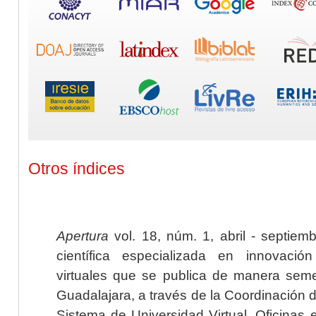
Otros índices
Apertura
vol. 18, núm. 1, abril - septiem
científica especializada en innovaci
virtuales que se publica de manera seme
Guadalajara, a través de la Coordinación 
Sistema de Universidad Virtual. Oficinas 