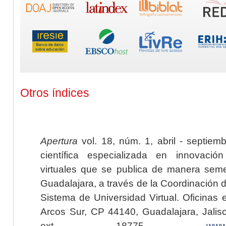
Otros índices
Apertura
vol. 18, núm. 1, abril - septiem
científica especializada en innovaci
virtuales que se publica de manera seme
Guadalajara, a través de la Coordinación 
Sistema de Universidad Virtual. Oficinas 
Arcos Sur, CP 44140, Guadalajara, Jalisc
ext. 18775,
www.