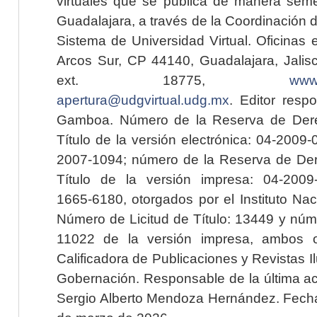
virtuales que se publica de manera seme
Guadalajara, a través de la Coordinación 
Sistema de Universidad Virtual. Oficinas 
Arcos Sur, CP 44140, Guadalajara, Jalisc
ext. 18775,
www.
apertura@udgvirtual.udg.mx
. Editor resp
Gamboa. Número de la Reserva de Dere
Título de la versión electrónica: 04-200
2007-1094; número de la Reserva de Der
Título de la versión impresa: 04-200
1665-6180, otorgados por el Instituto Nac
Número de Licitud de Título: 13449 y núme
11022 de la versión impresa, ambos o
Calificadora de Publicaciones y Revistas I
Gobernación. Responsable de la última ac
Sergio Alberto Mendoza Hernández. Fecha 