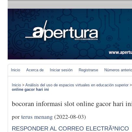
Inicio
Acerca de
Iniciar sesión
Registrarse
Números anteri
Inicio
>
Análisis del uso de espacios virtuales en educación superior
online gacor hari ini
bocoran informasi slot online gacor hari in
por
terus menang
(2022-08-03)
RESPONDER AL CORREO ELECTRÃ³NICO