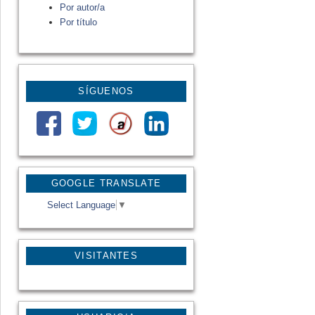
Por autor/a
Por título
SÍGUENOS
GOOGLE TRANSLATE
Select Language
▼
VISITANTES