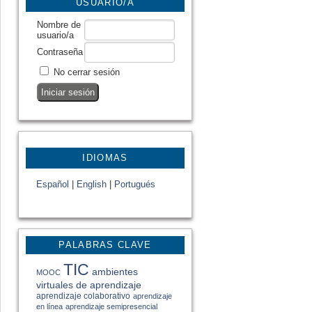
USUARIO/A
Nombre de
usuario/a
Contraseña
No cerrar sesión
IDIOMAS
Español
|
English
|
Portugués
PALABRAS CLAVE
TIC
ambientes
MOOC
virtuales de aprendizaje
aprendizaje colaborativo
aprendizaje
en línea
aprendizaje semipresencial