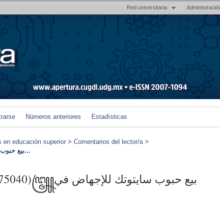
Red universitaria
Administració
trarse
Números anteriores
Estadísticas
s en educación superior
>
Comentarios del lector/a
>
الرياض___*꧅+971569875040)꧅بيع حبوب سايتوتك...