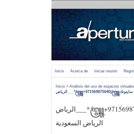
Inicio
Acerca de
Iniciar sesión
Regis
Inicio
>
Análisis del uso de espacios virtuale
الرياض___*꧅+971569875040)꧅بيع حبوب سايتوتك للإجهاض في
الرياض السعودية