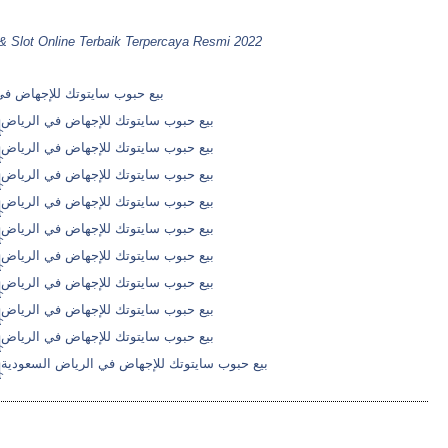
 & Slot Online Terbaik Terpercaya Resmi 2022
الرياض___*꧅+971569875040)꧅بيع حبوب سايتوتك للإجهاض في الرياض السعودية