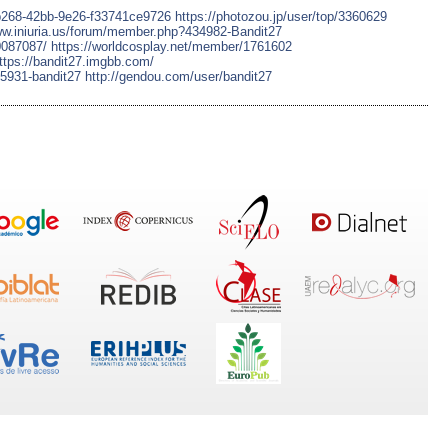
4-b268-42bb-9e26-f33741ce9726
https://photozou.jp/user/top/3360629
ww.iniuria.us/forum/member.php?434982-Bandit27
0087087/
https://worldcosplay.net/member/1761602
ttps://bandit27.imgbb.com/
5931-bandit27
http://gendou.com/user/bandit27