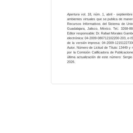
Apertura
vol. 18, núm. 1, abril - septiembre
ambientes virtuales que se publica de maner
Recursos Informativos del Sistema de Univ
Guadalajara, Jalisco, México. Tel.: 3268-8
Editor responsable: Dr. Rafael Morales Gambo
electrónica: 04-2009-080712102200-203, e-I
de la versión impresa: 04-2009-12151227330
Autor. Número de Licitud de Título: 13449 y
por la Comisión Calificadora de Publicacio
última actualización de este número: Sergi
2026.