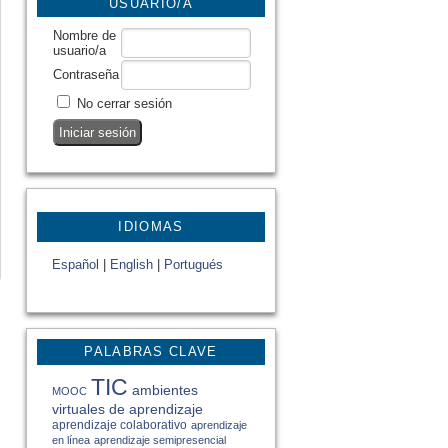
USUARIO/A
Nombre de
usuario/a
Contraseña
No cerrar sesión
IDIOMAS
Español
|
English
|
Portugués
PALABRAS CLAVE
TIC
ambientes
MOOC
virtuales de aprendizaje
aprendizaje colaborativo
aprendizaje
en línea
aprendizaje semipresencial