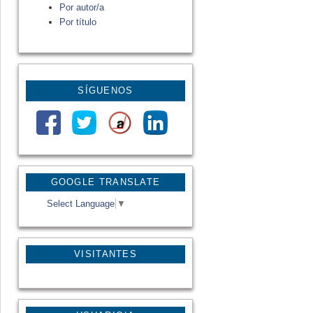
Por autor/a
Por título
SÍGUENOS
GOOGLE TRANSLATE
Select Language
▼
VISITANTES