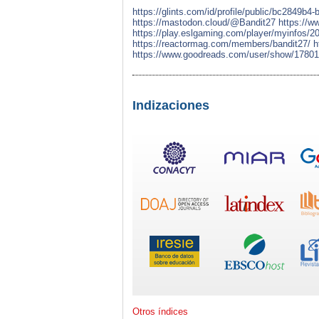
https://glints.com/id/profile/public/bc2849b
https://mastodon.cloud/@Bandit27
https://w
https://play.eslgaming.com/player/myinfos/2
https://reactormag.com/members/bandit27/
h
https://www.goodreads.com/user/show/17801
Indizaciones
Otros índices