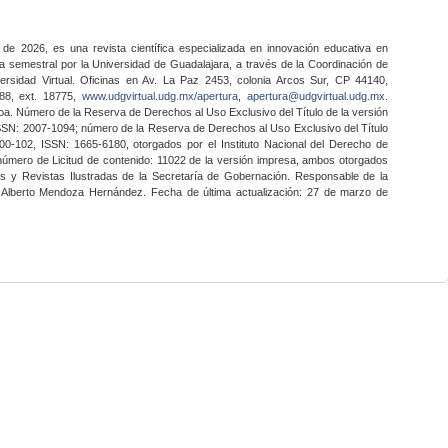
 de 2026, es una revista científica especializada en innovación educativa en
a semestral por la Universidad de Guadalajara, a través de la Coordinación de
ersidad Virtual. Oficinas en Av. La Paz 2453, colonia Arcos Sur, CP 44140,
888, ext. 18775,
www.udgvirtual.udg.mx/apertura
,
apertura@udgvirtual.udg.mx
.
a. Número de la Reserva de Derechos al Uso Exclusivo del Título de la versión
SSN: 2007-1094; número de la Reserva de Derechos al Uso Exclusivo del Título
0-102, ISSN: 1665-6180, otorgados por el Instituto Nacional del Derecho de
 número de Licitud de contenido: 11022 de la versión impresa, ambos otorgados
nes y Revistas Ilustradas de la Secretaría de Gobernación. Responsable de la
o Alberto Mendoza Hernández. Fecha de última actualización: 27 de marzo de