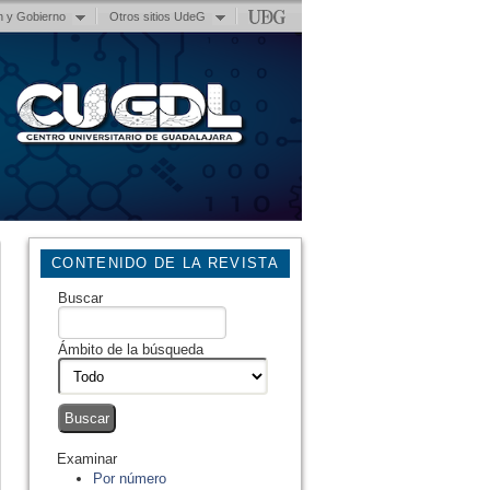
n y Gobierno
Otros sitios UdeG
CONTENIDO DE LA REVISTA
Buscar
Ámbito de la búsqueda
Examinar
Por número