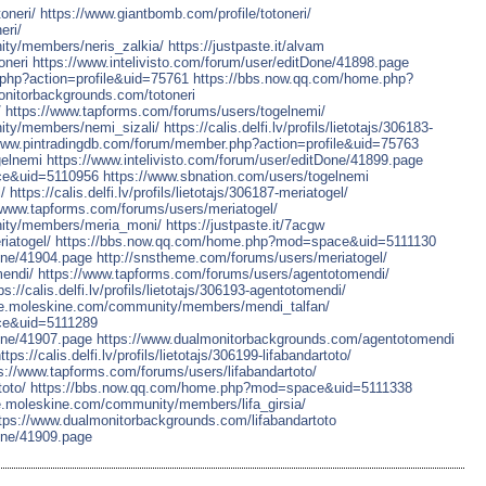
toneri/
https://www.giantbomb.com/profile/totoneri/
eri/
ty/members/neris_zalkia/
https://justpaste.it/alvam
oneri
https://www.intelivisto.com/forum/user/editDone/41898.page
php?action=profile&uid=75761
https://bbs.now.qq.com/home.php?
onitorbackgrounds.com/totoneri
/
https://www.tapforms.com/forums/users/togelnemi/
ity/members/nemi_sizali/
https://calis.delfi.lv/profils/lietotajs/306183-
www.pintradingdb.com/forum/member.php?action=profile&uid=75763
gelnemi
https://www.intelivisto.com/forum/user/editDone/41899.page
ce&uid=5110956
https://www.sbnation.com/users/togelnemi
/
https://calis.delfi.lv/profils/lietotajs/306187-meriatogel/
/www.tapforms.com/forums/users/meriatogel/
ity/members/meria_moni/
https://justpaste.it/7acgw
iatogel/
https://bbs.now.qq.com/home.php?mod=space&uid=5111130
Done/41904.page
http://snstheme.com/forums/users/meriatogel/
endi/
https://www.tapforms.com/forums/users/agentotomendi/
ps://calis.delfi.lv/profils/lietotajs/306193-agentotomendi/
ne.moleskine.com/community/members/mendi_talfan/
ce&uid=5111289
Done/41907.page
https://www.dualmonitorbackgrounds.com/agentotomendi
ttps://calis.delfi.lv/profils/lietotajs/306199-lifabandartoto/
s://www.tapforms.com/forums/users/lifabandartoto/
toto/
https://bbs.now.qq.com/home.php?mod=space&uid=5111338
e.moleskine.com/community/members/lifa_girsia/
tps://www.dualmonitorbackgrounds.com/lifabandartoto
Done/41909.page