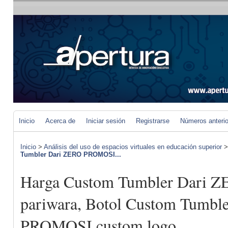
Inicio
Acerca de
Iniciar sesión
Registrarse
Números anteri
Inicio
>
Análisis del uso de espacios virtuales en educación superior
Tumbler Dari ZERO PROMOSI...
Harga Custom Tumbler Dari
pariwara, Botol Custom Tumbl
PROMOSI custom logo