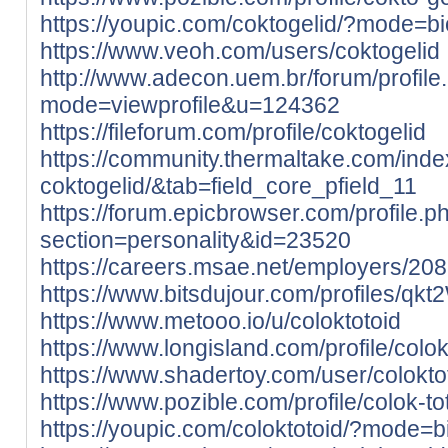
https://youpic.com/coktogelid/?mode=bi
https://www.veoh.com/users/coktogelid
http://www.adecon.uem.br/forum/profile
mode=viewprofile&u=124362
https://fileforum.com/profile/coktogelid
https://community.thermaltake.com/inde
coktogelid/&tab=field_core_pfield_11
https://forum.epicbrowser.com/profile.p
section=personality&id=23520
https://careers.msae.net/employers/20
https://www.bitsdujour.com/profiles/qk
https://www.metooo.io/u/coloktotoid
https://www.longisland.com/profile/colok
https://www.shadertoy.com/user/colokto
https://www.pozible.com/profile/colok-t
https://youpic.com/coloktotoid/?mode=b