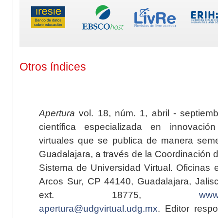
Otros índices
Apertura
vol. 18, núm. 1, abril - septiem
científica especializada en innovaci
virtuales que se publica de manera seme
Guadalajara, a través de la Coordinación 
Sistema de Universidad Virtual. Oficinas 
Arcos Sur, CP 44140, Guadalajara, Jalisc
ext. 18775,
www.
apertura@udgvirtual.udg.mx
. Editor resp