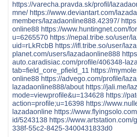
https://varecha.pravda.sk/profil/lazadao
mne/
https://www.deviantart.com/lazad
members/lazadaonline888.42397/
http
online88
https://www.huntingnet.com/f
u=6265570
https://nepal.tribe.so/user/
uid=rLkRcbB
https://ifl.tribe.so/user/l
planet.com/users/lazadaonline888
http
auto.caradisiac.com/profile/406348-laz
tab=field_core_pfield_11
https://mymol
online88
https://advego.com/profile/laz
lazadaonline888/about
https://jali.me/
mode=viewprofile&u=134628
https://p
action=profile;u=16398
https://www.nul
lazadaonline
https://www.flyingsolo.co
id/5243138
https://www.artstation.com/
338f-55c2-8425-3400431833d0