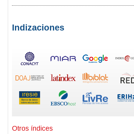
Indizaciones
Otros índices