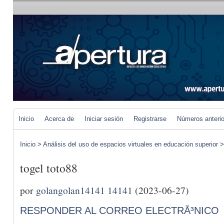
Inicio
Acerca de
Iniciar sesión
Registrarse
Números anteri
Inicio
>
Análisis del uso de espacios virtuales en educación superior
togel toto88
por
golangolan14141 14141
(2023-06-27)
RESPONDER AL CORREO ELECTRÃ³NICO