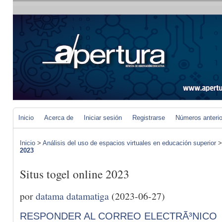
Inicio
Acerca de
Iniciar sesión
Registrarse
Números anteri
Inicio
>
Análisis del uso de espacios virtuales en educación superior
2023
Situs togel online 2023
por
datama datamatiga
(2023-06-27)
RESPONDER AL CORREO ELECTRÃ³NICO