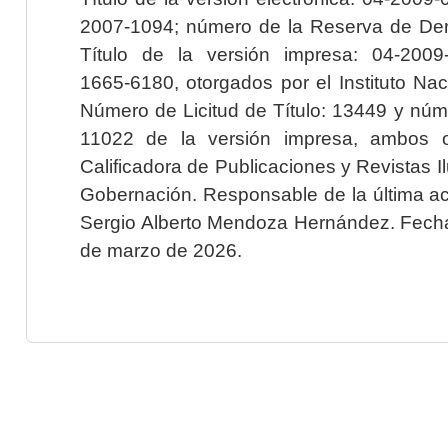
2007-1094; número de la Reserva de Der
Título de la versión impresa: 04-200
1665-6180, otorgados por el Instituto Nac
Número de Licitud de Título: 13449 y núme
11022 de la versión impresa, ambos o
Calificadora de Publicaciones y Revistas I
Gobernación. Responsable de la última ac
Sergio Alberto Mendoza Hernández. Fecha 
de marzo de 2026.