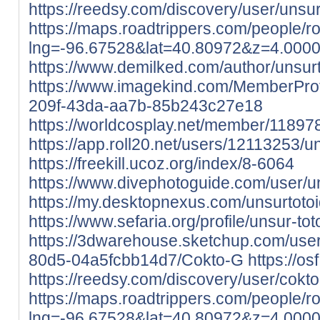
https://reedsy.com/discovery/user/unsur
https://maps.roadtrippers.com/people/
lng=-96.67528&lat=40.80972&z=4.000
https://www.demilked.com/author/unsurt
https://www.imagekind.com/MemberPro
209f-43da-aa7b-85b243c27e18
https://worldcosplay.net/member/11897
https://app.roll20.net/users/12113253/un
https://freekill.ucoz.org/index/8-6064
https://www.divephotoguide.com/user/u
https://my.desktopnexus.com/unsurtoto
https://www.sefaria.org/profile/unsur-to
https://3dwarehouse.sketchup.com/use
80d5-04a5fcbb14d7/Cokto-G
https://osf
https://reedsy.com/discovery/user/cokto
https://maps.roadtrippers.com/people/
lng=-96.67528&lat=40.80972&z=4.000