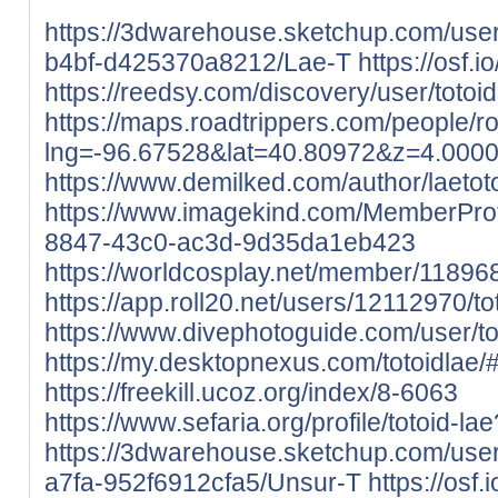
https://3dwarehouse.sketchup.com/use
b4bf-d425370a8212/Lae-T
https://osf.i
https://reedsy.com/discovery/user/totoid
https://maps.roadtrippers.com/people/
lng=-96.67528&lat=40.80972&z=4.000
https://www.demilked.com/author/laetoto
https://www.imagekind.com/MemberPro
8847-43c0-ac3d-9d35da1eb423
https://worldcosplay.net/member/11896
https://app.roll20.net/users/12112970/tot
https://www.divephotoguide.com/user/to
https://my.desktopnexus.com/totoidlae
https://freekill.ucoz.org/index/8-6063
https://www.sefaria.org/profile/totoid-l
https://3dwarehouse.sketchup.com/us
a7fa-952f6912cfa5/Unsur-T
https://osf.