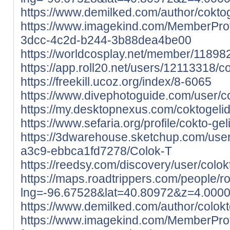
https://www.demilked.com/author/coktog
https://www.imagekind.com/MemberProf
3dcc-4c2d-b244-3b88dea4be00
https://worldcosplay.net/member/11898
https://app.roll20.net/users/12113318/c
https://freekill.ucoz.org/index/8-6065
https://www.divephotoguide.com/user/c
https://my.desktopnexus.com/coktogeli
https://www.sefaria.org/profile/cokto-ge
https://3dwarehouse.sketchup.com/us
a3c9-ebbca1fd7278/Colok-T
https://reedsy.com/discovery/user/colok
https://maps.roadtrippers.com/people/
lng=-96.67528&lat=40.80972&z=4.000
https://www.demilked.com/author/colokt
https://www.imagekind.com/MemberPro