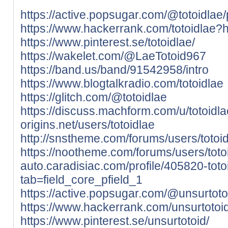
https://active.popsugar.com/@totoidlae/p
https://www.hackerrank.com/totoidlae?
https://www.pinterest.se/totoidlae/
https://wakelet.com/@LaeTotoid967
https://band.us/band/91542958/intro
https://www.blogtalkradio.com/totoidlae
https://glitch.com/@totoidlae
https://discuss.machform.com/u/totoidla
origins.net/users/totoidlae
http://snstheme.com/forums/users/totoid
https://nootheme.com/forums/users/toto
auto.caradisiac.com/profile/405820-toto
tab=field_core_pfield_1
https://active.popsugar.com/@unsurtotoi
https://www.hackerrank.com/unsurtotoi
https://www.pinterest.se/unsurtotoid/