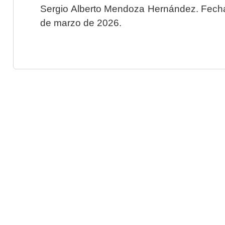
Sergio Alberto Mendoza Hernández. Fecha 
de marzo de 2026.