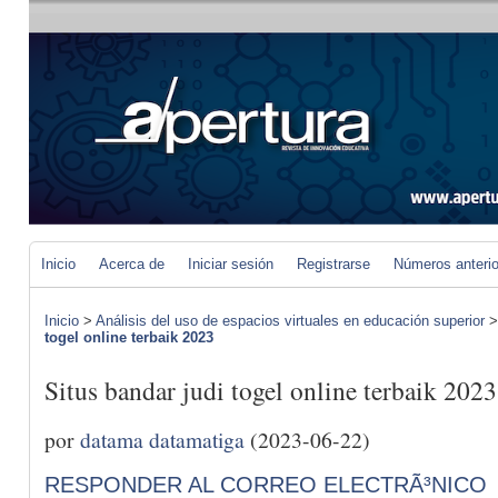
Inicio
Acerca de
Iniciar sesión
Registrarse
Números anteri
Inicio
>
Análisis del uso de espacios virtuales en educación superior
togel online terbaik 2023
Situs bandar judi togel online terbaik 2023
por
datama datamatiga
(2023-06-22)
RESPONDER AL CORREO ELECTRÃ³NICO