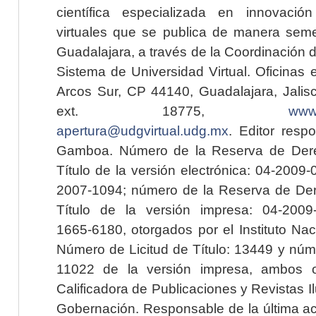
científica especializada en innovaci
virtuales que se publica de manera seme
Guadalajara, a través de la Coordinación 
Sistema de Universidad Virtual. Oficinas 
Arcos Sur, CP 44140, Guadalajara, Jalisc
ext. 18775,
www.
apertura@udgvirtual.udg.mx
. Editor resp
Gamboa. Número de la Reserva de Dere
Título de la versión electrónica: 04-200
2007-1094; número de la Reserva de Der
Título de la versión impresa: 04-200
1665-6180, otorgados por el Instituto Nac
Número de Licitud de Título: 13449 y núme
11022 de la versión impresa, ambos o
Calificadora de Publicaciones y Revistas I
Gobernación. Responsable de la última ac