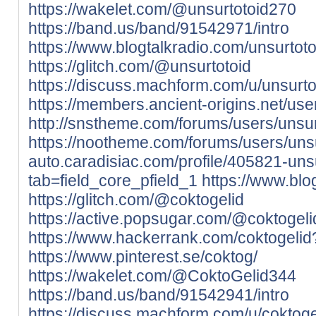
https://wakelet.com/@unsurtotoid270
https://band.us/band/91542971/intro
https://www.blogtalkradio.com/unsurtoto
https://glitch.com/@unsurtotoid
https://discuss.machform.com/u/unsurto
https://members.ancient-origins.net/use
http://snstheme.com/forums/users/unsur
https://nootheme.com/forums/users/unsu
auto.caradisiac.com/profile/405821-unsu
tab=field_core_pfield_1
https://www.blo
https://glitch.com/@coktogelid
https://active.popsugar.com/@coktogelid
https://www.hackerrank.com/coktogelid
https://www.pinterest.se/coktog/
https://wakelet.com/@CoktoGelid344
https://band.us/band/91542941/intro
https://discuss.machform.com/u/coktoge