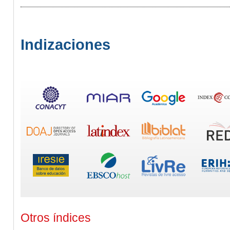
Indizaciones
Otros índices