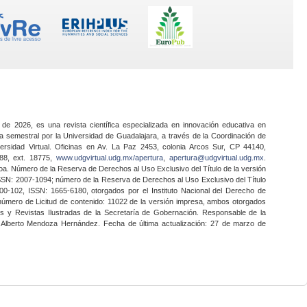
 de 2026, es una revista científica especializada en innovación educativa en
a semestral por la Universidad de Guadalajara, a través de la Coordinación de
ersidad Virtual. Oficinas en Av. La Paz 2453, colonia Arcos Sur, CP 44140,
888, ext. 18775,
www.udgvirtual.udg.mx/apertura
,
apertura@udgvirtual.udg.mx
.
a. Número de la Reserva de Derechos al Uso Exclusivo del Título de la versión
SSN: 2007-1094; número de la Reserva de Derechos al Uso Exclusivo del Título
0-102, ISSN: 1665-6180, otorgados por el Instituto Nacional del Derecho de
 número de Licitud de contenido: 11022 de la versión impresa, ambos otorgados
nes y Revistas Ilustradas de la Secretaría de Gobernación. Responsable de la
o Alberto Mendoza Hernández. Fecha de última actualización: 27 de marzo de