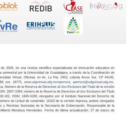
 de 2026, es una revista científica especializada en innovación educativa en
a semestral por la Universidad de Guadalajara, a través de la Coordinación de
ersidad Virtual. Oficinas en Av. La Paz 2453, colonia Arcos Sur, CP 44140,
888, ext. 18775,
www.udgvirtual.udg.mx/apertura
,
apertura@udgvirtual.udg.mx
.
a. Número de la Reserva de Derechos al Uso Exclusivo del Título de la versión
SSN: 2007-1094; número de la Reserva de Derechos al Uso Exclusivo del Título
0-102, ISSN: 1665-6180, otorgados por el Instituto Nacional del Derecho de
 número de Licitud de contenido: 11022 de la versión impresa, ambos otorgados
nes y Revistas Ilustradas de la Secretaría de Gobernación. Responsable de la
o Alberto Mendoza Hernández. Fecha de última actualización: 27 de marzo de