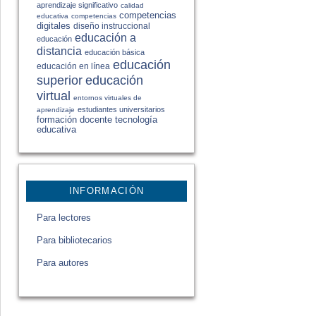
aprendizaje significativo
calidad
competencias
educativa
competencias
digitales
diseño instruccional
educación a
educación
distancia
educación básica
educación
educación en línea
educación
superior
virtual
entornos virtuales de
estudiantes universitarios
aprendizaje
formación docente
tecnología
educativa
INFORMACIÓN
Para lectores
Para bibliotecarios
Para autores