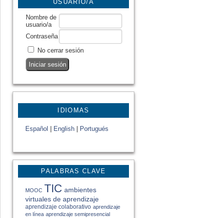
USUARIO/A
Nombre de
usuario/a
Contraseña
No cerrar sesión
IDIOMAS
Español
|
English
|
Portugués
PALABRAS CLAVE
TIC
ambientes
MOOC
virtuales de aprendizaje
aprendizaje colaborativo
aprendizaje
en línea
aprendizaje semipresencial