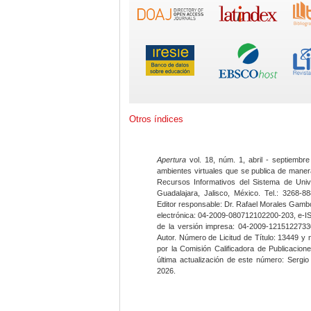
Otros índices
Apertura
vol. 18, núm. 1, abril - septiembre
ambientes virtuales que se publica de maner
Recursos Informativos del Sistema de Univ
Guadalajara, Jalisco, México. Tel.: 3268-8
Editor responsable: Dr. Rafael Morales Gambo
electrónica: 04-2009-080712102200-203, e-I
de la versión impresa: 04-2009-12151227330
Autor. Número de Licitud de Título: 13449 y
por la Comisión Calificadora de Publicacio
última actualización de este número: Sergi
2026.