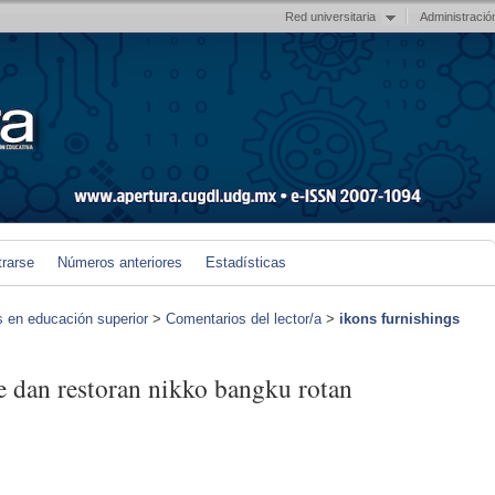
Red universitaria
Administració
trarse
Números anteriores
Estadísticas
s en educación superior
>
Comentarios del lector/a
>
ikons furnishings
fe dan restoran nikko bangku rotan