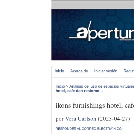
Inicio
Acerca de
Iniciar sesión
Regis
Inicio
>
Análisis del uso de espacios virtuale
hotel, cafe dan restoran...
ikons furnishings hotel, ca
por
Vera Carlson
(2023-04-27)
RESPONDER AL CORREO ELECTRÃ³NICO