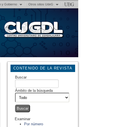
n y Gobierno
Otros sitios UdeG
CONTENIDO DE LA REVISTA
Buscar
Ámbito de la búsqueda
Examinar
Por número