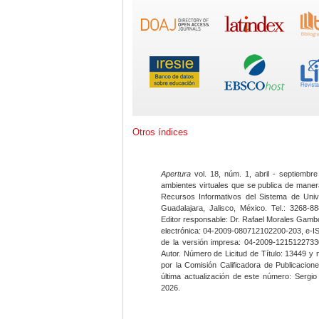
Otros índices
Apertura
vol. 18, núm. 1, abril - septiembre
ambientes virtuales que se publica de maner
Recursos Informativos del Sistema de Univ
Guadalajara, Jalisco, México. Tel.: 3268-8
Editor responsable: Dr. Rafael Morales Gambo
electrónica: 04-2009-080712102200-203, e-I
de la versión impresa: 04-2009-12151227330
Autor. Número de Licitud de Título: 13449 y
por la Comisión Calificadora de Publicacio
última actualización de este número: Sergi
2026.