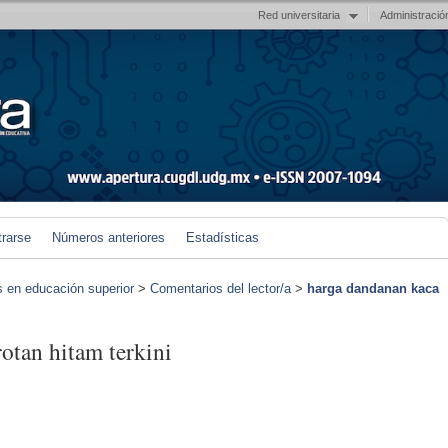
Red universitaria
Administració
trarse
Números anteriores
Estadísticas
s en educación superior
>
Comentarios del lector/a
>
harga dandanan kaca
otan hitam terkini