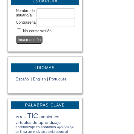
USUARIO/A
Nombre de
usuario/a
Contraseña
No cerrar sesión
IDIOMAS
Español
|
English
|
Portugués
PALABRAS CLAVE
TIC
ambientes
MOOC
virtuales de aprendizaje
aprendizaje colaborativo
aprendizaje
en línea
aprendizaje semipresencial