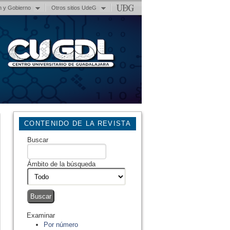
n y Gobierno
Otros sitios UdeG
CONTENIDO DE LA REVISTA
Buscar
Ámbito de la búsqueda
Examinar
Por número