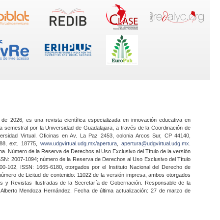
 de 2026, es una revista científica especializada en innovación educativa en
a semestral por la Universidad de Guadalajara, a través de la Coordinación de
ersidad Virtual. Oficinas en Av. La Paz 2453, colonia Arcos Sur, CP 44140,
888, ext. 18775,
www.udgvirtual.udg.mx/apertura
,
apertura@udgvirtual.udg.mx
.
a. Número de la Reserva de Derechos al Uso Exclusivo del Título de la versión
SSN: 2007-1094; número de la Reserva de Derechos al Uso Exclusivo del Título
0-102, ISSN: 1665-6180, otorgados por el Instituto Nacional del Derecho de
 número de Licitud de contenido: 11022 de la versión impresa, ambos otorgados
nes y Revistas Ilustradas de la Secretaría de Gobernación. Responsable de la
o Alberto Mendoza Hernández. Fecha de última actualización: 27 de marzo de