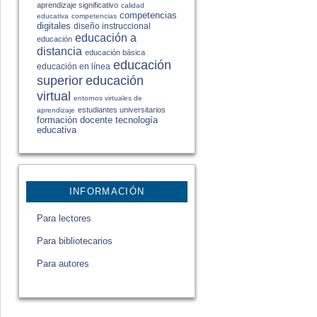
aprendizaje significativo
calidad
competencias
educativa
competencias
digitales
diseño instruccional
educación a
educación
distancia
educación básica
educación
educación en línea
educación
superior
virtual
entornos virtuales de
estudiantes universitarios
aprendizaje
formación docente
tecnología
educativa
INFORMACIÓN
Para lectores
Para bibliotecarios
Para autores