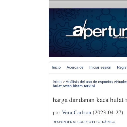
Inicio
Acerca de
Iniciar sesión
Regis
Inicio
>
Análisis del uso de espacios virtuale
bulat rotan hitam terkini
harga dandanan kaca bulat r
por
Vera Carlson
(2023-04-27)
RESPONDER AL CORREO ELECTRÃ³NICO