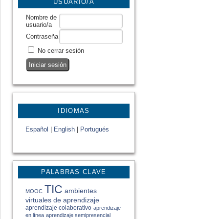
USUARIO/A
Nombre de
usuario/a
Contraseña
No cerrar sesión
IDIOMAS
Español
|
English
|
Portugués
PALABRAS CLAVE
TIC
ambientes
MOOC
virtuales de aprendizaje
aprendizaje colaborativo
aprendizaje
en línea
aprendizaje semipresencial