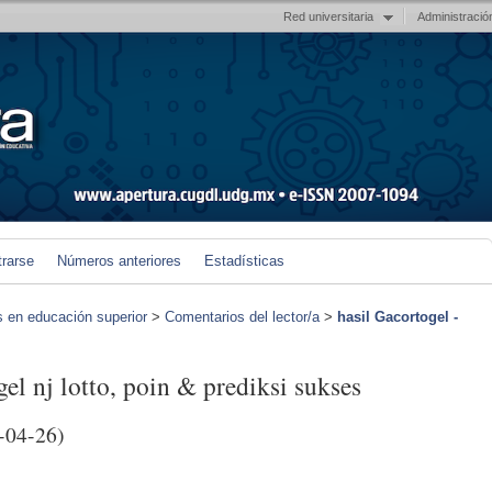
Red universitaria
Administració
trarse
Números anteriores
Estadísticas
s en educación superior
>
Comentarios del lector/a
>
hasil Gacortogel -
gel nj lotto, poin & prediksi sukses
-04-26)