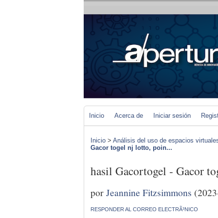
Inicio
Acerca de
Iniciar sesión
Regis
Inicio
>
Análisis del uso de espacios virtuale
Gacor togel nj lotto, poin...
hasil Gacortogel - Gacor to
por
Jeannine Fitzsimmons
(2023
RESPONDER AL CORREO ELECTRÃ³NICO