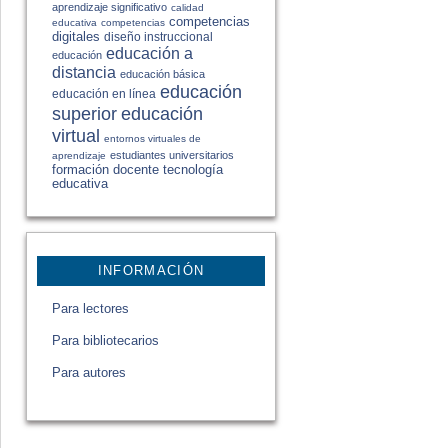
aprendizaje significativo
calidad
competencias
educativa
competencias
digitales
diseño instruccional
educación a
educación
distancia
educación básica
educación
educación en línea
educación
superior
virtual
entornos virtuales de
estudiantes universitarios
aprendizaje
formación docente
tecnología
educativa
INFORMACIÓN
Para lectores
Para bibliotecarios
Para autores