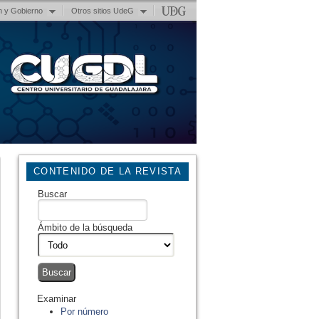
n y Gobierno
Otros sitios UdeG
CONTENIDO DE LA REVISTA
Buscar
Ámbito de la búsqueda
Examinar
Por número