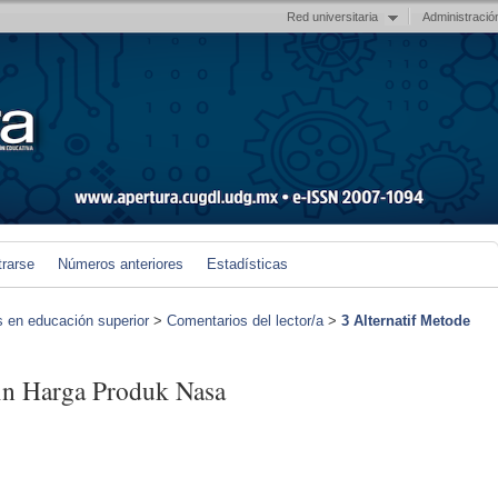
Red universitaria
Administració
trarse
Números anteriores
Estadísticas
s en educación superior
>
Comentarios del lector/a
>
3 Alternatif Metode
in Harga Produk Nasa