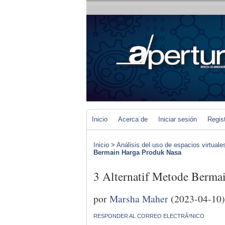
Inicio
Acerca de
Iniciar sesión
Regis
Inicio
>
Análisis del uso de espacios virtuale
Bermain Harga Produk Nasa
3 Alternatif Metode Berma
por
Marsha Maher
(2023-04-10)
RESPONDER AL CORREO ELECTRÃ³NICO