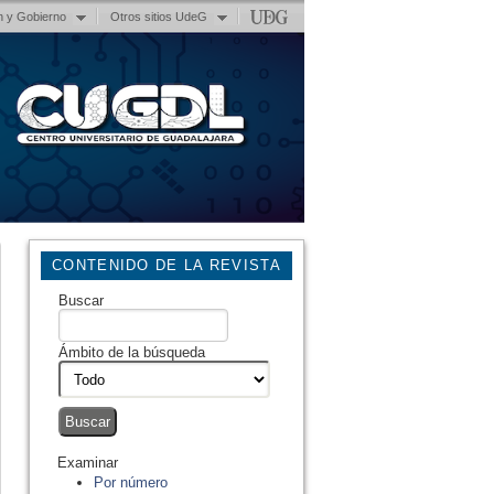
n y Gobierno
Otros sitios UdeG
CONTENIDO DE LA REVISTA
Buscar
Ámbito de la búsqueda
Examinar
Por número