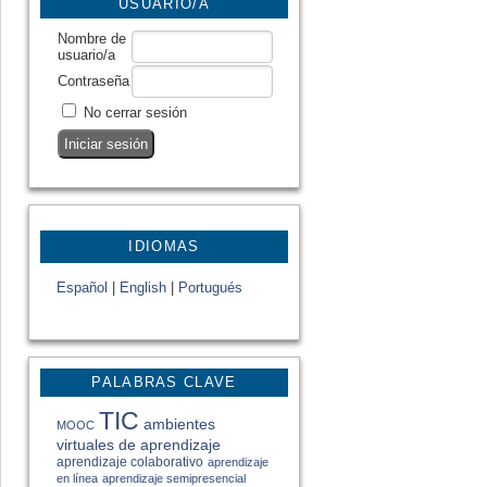
USUARIO/A
Nombre de
usuario/a
Contraseña
No cerrar sesión
IDIOMAS
Español
|
English
|
Portugués
PALABRAS CLAVE
TIC
ambientes
MOOC
virtuales de aprendizaje
aprendizaje colaborativo
aprendizaje
en línea
aprendizaje semipresencial