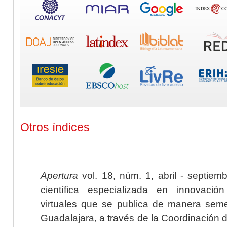
Otros índices
Apertura
vol. 18, núm. 1, abril - septiem
científica especializada en innovaci
virtuales que se publica de manera seme
Guadalajara, a través de la Coordinación 