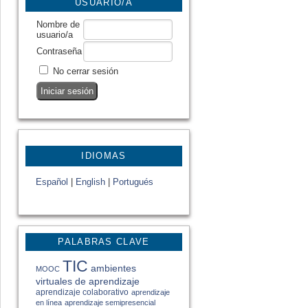
USUARIO/A
Nombre de
usuario/a
Contraseña
No cerrar sesión
IDIOMAS
Español
|
English
|
Portugués
PALABRAS CLAVE
TIC
ambientes
MOOC
virtuales de aprendizaje
aprendizaje colaborativo
aprendizaje
en línea
aprendizaje semipresencial