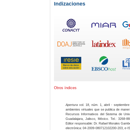
Indizaciones
Otros índices
Apertura
vol. 18, núm. 1, abril - septiembre
ambientes virtuales que se publica de maner
Recursos Informativos del Sistema de Univ
Guadalajara, Jalisco, México. Tel.: 3268-8
Editor responsable: Dr. Rafael Morales Gambo
electrónica: 04-2009-080712102200-203, e-I