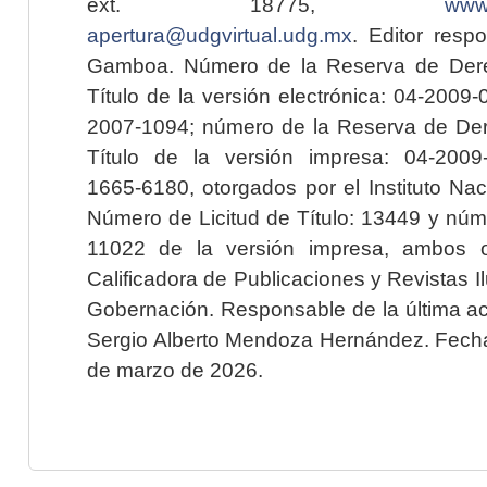
ext. 18775,
www.
apertura@udgvirtual.udg.mx
. Editor resp
Gamboa. Número de la Reserva de Dere
Título de la versión electrónica: 04-200
2007-1094; número de la Reserva de Der
Título de la versión impresa: 04-200
1665-6180, otorgados por el Instituto Nac
Número de Licitud de Título: 13449 y núme
11022 de la versión impresa, ambos o
Calificadora de Publicaciones y Revistas I
Gobernación. Responsable de la última ac
Sergio Alberto Mendoza Hernández. Fecha 
de marzo de 2026.