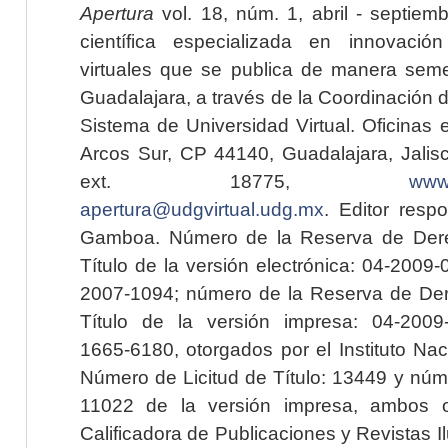
Apertura
vol. 18, núm. 1, abril - septiem
científica especializada en innovaci
virtuales que se publica de manera seme
Guadalajara, a través de la Coordinación 
Sistema de Universidad Virtual. Oficinas 
Arcos Sur, CP 44140, Guadalajara, Jalisc
ext. 18775,
www.
apertura@udgvirtual.udg.mx
. Editor resp
Gamboa. Número de la Reserva de Dere
Título de la versión electrónica: 04-200
2007-1094; número de la Reserva de Der
Título de la versión impresa: 04-200
1665-6180, otorgados por el Instituto Nac
Número de Licitud de Título: 13449 y núme
11022 de la versión impresa, ambos o
Calificadora de Publicaciones y Revistas I