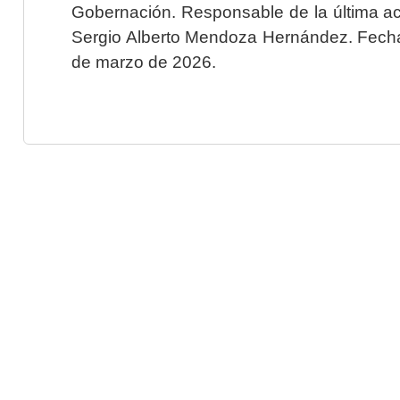
Gobernación. Responsable de la última ac
Sergio Alberto Mendoza Hernández. Fecha 
de marzo de 2026.