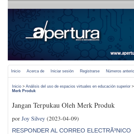
Inicio
Acerca de
Iniciar sesión
Registrarse
Números anteri
Inicio
>
Análisis del uso de espacios virtuales en educación superior
Merk Produk
Jangan Terpukau Oleh Merk Produk
por
Joy Silvey
(2023-04-09)
RESPONDER AL CORREO ELECTRÃ³NICO