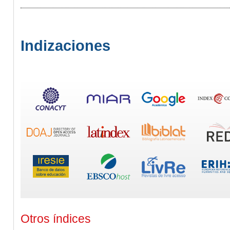
Indizaciones
Otros índices