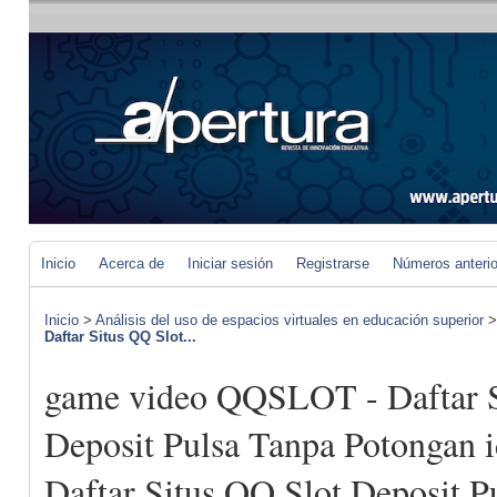
Inicio
Acerca de
Iniciar sesión
Registrarse
Números anteri
Inicio
>
Análisis del uso de espacios virtuales en educación superior
Daftar Situs QQ Slot...
game video QQSLOT - Daftar S
Deposit Pulsa Tanpa Potongan
Daftar Situs QQ Slot Deposit P